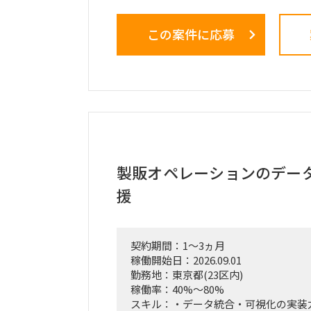
■業務内容
この案件に応募
・業務ログ取得・分析を行うメーカー
クション
・設計部門のオフィス内における行動
調査
・現場担当者へのヒアリングおよび顕
・課題の分析、構造化およびボトルネ
・改善施策および対策方針の立案
・改善施策における費用対効果の試算
・実行に向けたロードマップの策定
・幹部層への中間報告、最終報告資料
製販オペレーションのデー
テーション
援
■ポジション
・行動観察、ヒアリング、課題分析か
・調査・分析結果の構造化および資料
契約期間：1～3ヵ月
・費用対効果の試算、ロードマップ策
稼働開始日：2026.09.01
・下位メンバーのリードおよびタスク
勤務地：東京都(23区内)
・幹部層向け報告資料の作成、プレゼ
稼働率：40%～80%
スキル：・データ統合・可視化の実装力（Sa
■契約条件