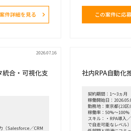
核施策」として経営
る最重要エンゲージ
案件詳細を見る
この案件に応
との連携およびディレ
戦略ファームが描い
ス設計、AIツールの
観察、エスノグラフィ
の行動変容までを一
の最大のミッション
在・潜在課題の整理
ックの特定
■ 担当いただくポジ
「横断タスクフォース
2026.07.16
中身の企画検討」
単なる進捗管理（事務
の作成およびプレゼン
IT（AI）の両面か
タ統合・可視化支
社内RPA自動化
実質的にドライブさ
割を期待しています
契約期間：1～3ヵ月
ら施策立案までの実行
■ 具体的な業務内容
稼働開始日：2026.05.
化
富裕層向けセグメント
勤務地：東京都(23区
定
どの「上流企画」と
稼働率：50%～100%
管理
の推進を同時進行（
スキル：・RPA導入
ンテーション支援
経営・役員クラスに
で自走可能なレベル）
接のディスカッショ
lesforce／CRM
係部門と円滑にコミ
「バディAI」「AI