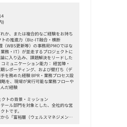
14
内)
ずれか、または複合的なご経験をお持ち
トの推進力（Biz-IT融合・横断
管理（WBS更新等）の事務局PMOではな
業務・IT）が並走するプロジェクトに
議論に入り込み、課題解決をリードした
・コミュニケーション能力： 経営陣・
定期レポーティング、および壁打ち（デ
手を務めた経験 BPR・業務プロセス設
戦略を、現場が実行可能な業務フローや
込んだ経験
ェクトの背景・ミッション
リテール部門を対象とした、全社的な営
ェクトです。
業から「富裕層（ウェルスマネジメン
トを掲げ、本件は「FY26業務計画の中