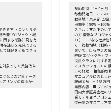
契約期間：1～3ヵ月
稼働開始日：2026.08.
勤務地：東京都(23区
稼働率：80%～100%
できる方 ・コンサルテ
スキル：▼以下のい
務改善プロジェクト経
の方 複雑なプロジェク
門に関する業務知見を有
TF）： 単なる進捗
、潜在課題を発見できる
く、複数領域（戦略・
わせて課題を分析できる
おいて、自ら中身の
経験 エグゼクティブ
役員クラスに対する
を対象とした業務改革
ィスカッション）の相
計の経験： 抽象的な
ログなどの定量データ
マニュアルに落とし
ヒアリングの両面か
報酬金額：～165万円
在的な課題を抽出しま
業務内容：■ プロジ
国内大手証券会社の
で、改善施策、費用対
業モデル変革プロジ
ライアントの幹部・役
従来型のマス向け営
までを担います。
ト）特化型」へのシフ