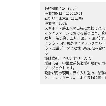
契約期間：1～3ヵ月
稼働開始日：2026.10.01
勤務地：東京都(23区内)
稼働率：100%
スキル：・勝田への出張に柔軟に対応
ィングファームにおける業務改革、業
験者 ・製造業、工場、設計・開発部
する方 ・現場観察やヒアリングから
方 ・定量データと定性情報を組み合
方
報酬金額：150万円～165万円
業務内容：中量産系製造業の設計部門
プロジェクトです。
設計部門の現場に深く入り込み、業務
と、エスノグラフィによる行動観察・
ら、業務上の無駄やボトルネック、潜
す。
抽出した課題を分析・構造化したうえ
効果、実行ロードマップを策定し、ク
員層に対する改革提案および最終報告