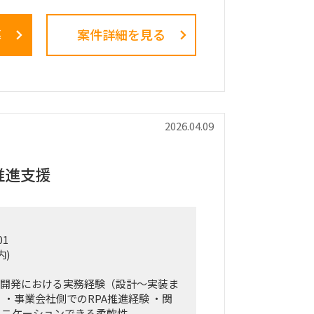
陣・役員クラスが直接スポンサーを務め
メントとなっています。
募
案件詳細を見る
た絵に留まらず、組織再編、営業プロセ
導入、人材育成を同時並行で進め、現場
気通貫で実現することが本プロジェクト
です。
ション・役割
（TF）の実質的な推進リードおよび
2026.04.09
局型PMO）ではなく、ビジネスと
ら中身の議論に入り込み、プロジェクトを
推進支援
せるプレイングマネージャーとしての役
。
01
戦略、KPI設計、新営業モデル設計な
内)
、現場への落とし込み・タスクフォース
アジャイル的）で回していただきます。
／開発における実務経験（設計〜実装ま
対する定期的なレポーティングおよび直
 ・事業会社側でのRPA推進経験 ・関
ン（壁打ち）への参画。
ュニケーションできる柔軟性
ロープレ」「ダッシュボード」等の最先端