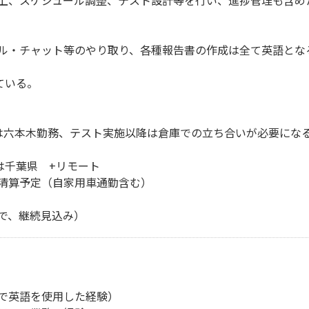
上、スケジュール調整、テスト設計等を行い、進捗管理も含め
ル・チャット等のやり取り、各種報告書の作成は全て英語とな
ている。
は六本木勤務、テスト実施以降は倉庫での立ち合いが必要にな
は千葉県 +リモート
清算予定（自家用車通勤含む）
月まで、継続見込み）
で英語を使用した経験）