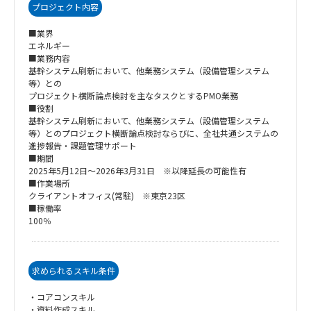
プロジェクト内容
■業界
エネルギー
■業務内容
基幹システム刷新において、他業務システム（設備管理システム
等）との
プロジェクト横断論点検討を主なタスクとするPMO業務
■役割
基幹システム刷新において、他業務システム（設備管理システム
等）とのプロジェクト横断論点検討ならびに、全社共通システムの
進捗報告・課題管理サポート
■期間
2025年5月12日～2026年3月31日 ※以降延長の可能性有
■作業場所
クライアントオフィス(常駐) ※東京23区
■稼働率
100％
求められるスキル条件
・コアコンスキル
・資料作成スキル