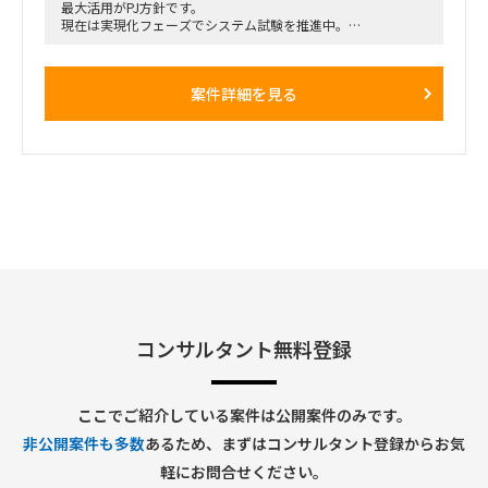
最大活用がPJ方針です。
現在は実現化フェーズでシステム試験を推進中。
各アプリ領域には既に2名規模のコンサルが参画中ですが、工
期必達に向けて体制増強したい状況です。
SAP標準のシステム試験と、その過程で発生した課題検討、追
案件詳細を見る
加アドオン等の実装フェーズで
実績のある方を希望しております。
～募集ポジション～
①プロジェクト管理コンサル（ＰＳ）
②PM/PL/PMO(進捗・課題管理)
③販売管理管理コンサル（ＳＤ）※PSと連動経験が必要
④会計コンサル（ＦＩ）※外貨などの開発対応経験
～導入モジュール～
FI、CO、MM、PP、PS、SD、PEO
コンサルタント無料登録
ここでご紹介している案件は公開案件のみです。
非公開案件も多数
あるため、まずはコンサルタント登録からお気
軽にお問合せください。