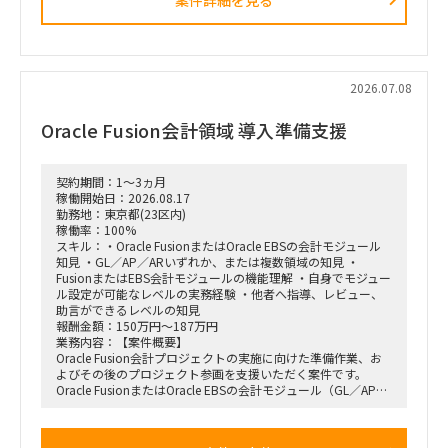
2026.07.08
Oracle Fusion会計領域 導入準備支援
契約期間：1～3ヵ月
稼働開始日：2026.08.17
勤務地：東京都(23区内)
稼働率：100%
スキル：・Oracle FusionまたはOracle EBSの会計モジュール
知見 ・GL／AP／ARいずれか、または複数領域の知見 ・
FusionまたはEBS会計モジュールの機能理解 ・自身でモジュー
ル設定が可能なレベルの実務経験 ・他者へ指導、レビュー、
助言ができるレベルの知見
報酬金額：150万円～187万円
業務内容：【案件概要】
Oracle Fusion会計プロジェクトの実施に向けた準備作業、お
よびその後のプロジェクト参画を支援いただく案件です。
Oracle FusionまたはOracle EBSの会計モジュール（GL／AP／
AR）に精通し、標準的な業務フロー、機能一覧、機能概要の
文書化に関するアドバイス、または稼働率に応じて実作業をご
担当いただきます。