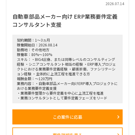
2026.07.14
自動車部品メーカー向け ERP業務要件定義
コンサルタント支援
契約期間：1～3ヵ月
稼働開始日：2026.08.14
勤務地：その他地方
稼働率：80%～100%
スキル：・BIG4出身、または同等レベルのコンサルティング
経験 ・シニアコンサルタント相当の経験 ・ERP導入プロジェ
クトにおける業務要件定義経験 ・顧客折衝、ファシリテーシ
ョン経験 ・主体的に上流工程を推進できる方
報酬金額：～120万円
業務内容：・自動車部品メーカー向けERP導入プロジェクトに
おける業務要件定義支援
・業務要件整理から要件定義を中心に上流工程を推進
・業務コンサルタントとして要件定義フェーズをリード
この案件に応募
案件詳細を見る