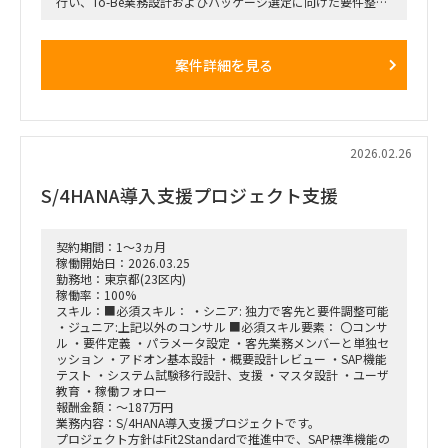
行い、To-Be業務設計およびパッケージ選定に向けた要件整
理・比較検討を推進する。
■想定業務：
案件詳細を見る
・会計領域（財務会計／管理会計）業務の整理およびBPR支援
・関係者ヒアリングの実施
・To-Be業務プロセス整理
・ERPパッケージ選定に向けた要件整理・比較検討
・検討資料作成および顧客向け説明支援
2026.02.26
■体制：
クライアント側関係者＋外部支援メンバー想定（少人数体制の
S/4HANA導入支援プロジェクト支援
可能性あり）
■期間：即日 ～ 2026年6月30日
（初回契約1か月、以降更新想定）
契約期間：1～3ヵ月
稼働開始日：2026.03.25
■出社の仕方について：
勤務地：東京都(23区内)
週2～3回出社（神谷町または都内23区内顧客先）
稼働率：100%
スキル：■必須スキル： ・シニア: 独力で客先と要件調整可能
・ジュニア:上記以外のコンサル ■必須スキル要素： 〇コンサ
ル ・要件定義 ・パラメータ設定 ・客先業務メンバーと単独セ
ッション ・アドオン基本設計 ・概要設計レビュー ・SAP機能
テスト ・システム試験移行設計、支援 ・マスタ設計 ・ユーザ
教育 ・稼働フォロー
報酬金額：～187万円
業務内容：S/4HANA導入支援プロジェクトです。
プロジェクト方針はFit2Standardで推進中で、SAP標準機能の