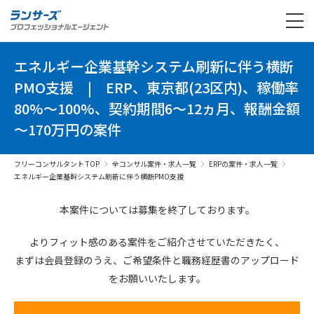
エネルギー企業基幹システム刷新に伴う横断
PMO支援
|
ERP、東京都(23区内)、稼働率
80%～100%、契約期間6～12ヵ月、報酬金額
～170万円の案件
フリーコンサルタント TOP
全コンサル案件・求人一覧
ERPの案件・求人一覧
エネルギー企業基幹システム刷新に伴う横断PMO支援
本案件については募集を終了しております。
よりフィット感のある案件を
ご紹介させていただきたく、
まずは会員登録のうえ、
ご希望条件と
職務経歴書の
アップロード
を
お願いいたします。