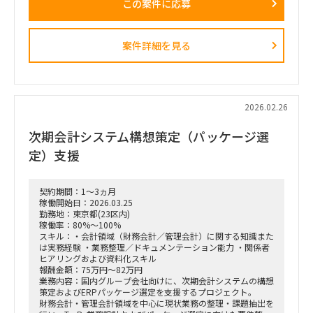
この案件に応募
会計モジュールの機能を熟知しており、ご自身でモジュール設
定が可能、かつ他者へ指導できるレベルの方が求められていま
す。
案件詳細を見る
【主な業務内容】
・Oracle Fusion会計プロジェクト実施に向けた準備作業
・標準的な業務フローの整理／文書化支援
・会計モジュールの機能一覧、機能概要の文書化支援
・ドキュメント作成に関するアドバイス、または実作業
・その後のOracle Fusionプロジェクトへの参画
2026.02.26
【求める人物像】
次期会計システム構想策定（パッケージ選
Oracle FusionまたはEBSの会計モジュールに深い知見を持ち、
単なる利用経験に留まらず、機能理解・設定・ドキュメント
定）支援
化・他者への指導まで対応できる方。
コンサルティングファーム出身である必要はなく、知見と実務
遂行能力が重視されます。
契約期間：1～3ヵ月
稼働開始日：2026.03.25
勤務地：東京都(23区内)
稼働率：80%～100%
スキル：・会計領域（財務会計／管理会計）に関する知識また
は実務経験 ・業務整理／ドキュメンテーション能力 ・関係者
ヒアリングおよび資料化スキル
報酬金額：75万円～82万円
業務内容：国内グループ会社向けに、次期会計システムの構想
策定およびERPパッケージ選定を支援するプロジェクト。
財務会計・管理会計領域を中心に現状業務の整理・課題抽出を