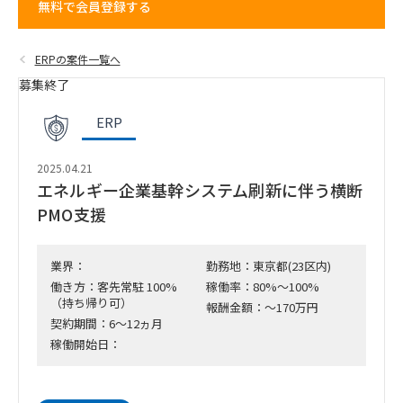
無料で会員登録する
ERPの案件一覧へ
募集終了
ERP
2025.04.21
エネルギー企業基幹システム刷新に伴う横断
PMO支援
業界：
勤務地：東京都(23区内)
働き方：客先常駐 100%
稼働率：80%～100%
（持ち帰り可）
報酬金額：～170万円
契約期間：6～12ヵ月
稼働開始日：