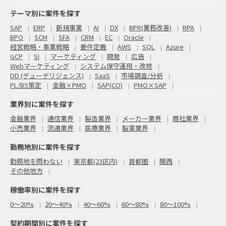
テーマ別に案件を探す
SAP
ERP
新規事業
AI
DX
BPR(業務改善)
RPA
BPO
SCM
SFA
CRM
EC
Oracle
経営戦略・事業戦略
要件定義
AWS
SQL
Azure
GCP
SI
マーケティング
開発
広告
Webマーケティング
システム保守運用・改修
DD (デューデリジェンス)
SaaS
市場調査/分析
PL/BS策定
金融×PMO
SAP(CO)
PMO×SAP
業界別に案件を探す
金融業界
通信業界
製造業界
メーカー業界
商社業界
小売業界
流通業界
医療業界
製薬業界
勤務地別に案件を探す
勤務地を問わない
東京都(23区内)
首都圏
関西
その他地方
稼働率別に案件を探す
0〜20%
20〜40%
40〜60%
60〜80%
80〜100%
契約期間別に案件を探す