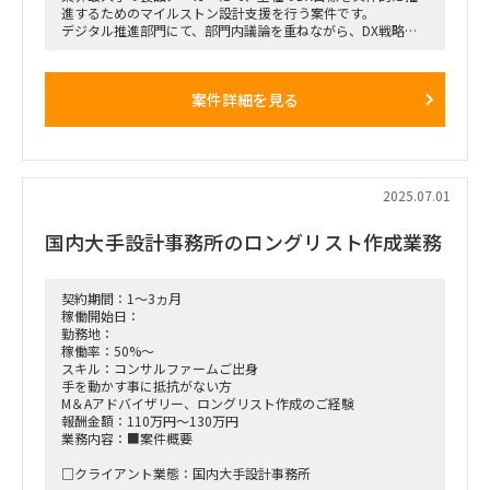
進するためのマイルストン設計支援を行う案件です。
デジタル推進部門にて、部門内議論を重ねながら、DX戦略の
実現に向けたロードマップやリソース配分の具体化を担ってい
ただきます。
本ポジションは、既に参画中のプロパーと2名体制で構成さ
案件詳細を見る
れ、社内外との調整・示唆出し・資料化が求められます。
■想定業務：
・デジタル推進部門内でのディスカッションと示唆出し
・DX戦略の実現に向けたマイルストン・リソースの設計
・デジタル推進部門と各事業部とのコミュニケーション支援
2025.07.01
・中長期計画を基にした単年・単月単位のアクション設計
・上記に付随する各種資料作成
国内大手設計事務所のロングリスト作成業務
■体制：
元請けプロパー（10〜20％稼働）＋本ポジション1名体制
契約期間：1～3ヵ月
■期間：
稼働開始日：
2025年7月7日～（まずは2ヶ月、延長可能性あり）
勤務地：
稼働率：50%～
■出社の仕方について：
スキル：コンサルファームご出身
基本リモート（必要に応じて打ち合わせベースで出社の可能性
手を動かす事に抵抗がない方
あり）
M＆Aアドバイザリー、ロングリスト作成のご経験
報酬金額：110万円～130万円
業務内容：■案件概要
□クライアント業態：国内大手設計事務所