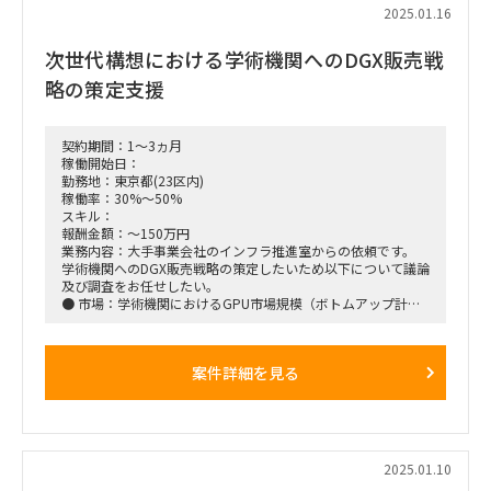
2025.01.16
次世代構想における学術機関へのDGX販売戦
略の策定支援
契約期間：1～3ヵ月
稼働開始日：
勤務地：東京都(23区内)
稼働率：30%～50%
スキル：
報酬金額：～150万円
業務内容：大手事業会社のインフラ推進室からの依頼です。
学術機関へのDGX販売戦略の策定したいため以下について議論
及び調査をお任せしたい。
● 市場：学術機関におけるGPU市場規模（ボトムアップ計算/
獲得可能な市場規模）
● 顧客：学術機関のニーズと要求事項（予算制約、購買プロ
セス、必要なサポート等）
案件詳細を見る
● 競合：競合他社の動向・学術機関向け戦略の理解
● 自社：学術機関への売り方選択肢（ｱｶﾃﾞﾐｱﾌﾟﾗﾝ/地域単位提
供等）
● 自社：販売戦略/必要なアセット検討
2025.01.10