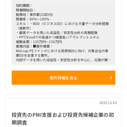
2026年4月1日 ～ 2026年12月31日（9:00-17:30）
契約期間：
■稼働率：
稼働開始日：
100％
勤務地：東京都(23区内)
稼働率：80%～100%
■出社の仕方について：
スキル：・BDD（ビジネスDD）における大量データ分析経験
都内エンドクライアントオフィスへ常駐（フル出社想定）
（複数件）
※関係構築後、リモート頻度増加の可能性あり
・顧客データを用いた収益性／安定性分析の実務経験
・PPT/Excelでの高速かつ精度高いアウトプットスキル
報酬金額：135万円～150万円
業務内容：■案件概要：
Mid-cap PEファンドにおける投資検討に向け、対象会社の事
業DDを支援する案件。
内部データを用いた収益性・安定性分析を中心に、元請が案件
リードとなり、メンバーとして分析・資料化・報告を一貫して
担当いただく。
基本リモートだが、報告会前後で週1～2回の対面参加が求め
案件詳細を見る
られる。
■想定業務：
・内部データ分析（顧客データを用いた安定性分析／収益性分
析 等）
・事業DDにおける論点整理、示唆出し
2025.12.03
・PowerPoint/Excelを用いた資料作成
・クライアント向けプレゼンテーションおよび質疑応答対応
投資先のPMI支援および投資先候補企業の初
（安西リードのもと実施）
期調査
■体制：