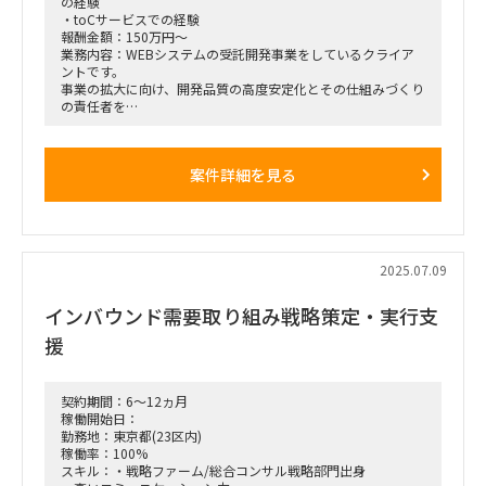
の経験
・toCサービスでの経験
報酬金額：150万円～
業務内容：WEBシステムの受託開発事業をしているクライア
ントです。
事業の拡大に向け、開発品質の高度安定化とその仕組みづくり
の責任者を
プロパーと伴走しながら担って頂ける方を探しています。
現在、各PJの開発品質で問題は起きていませんが、属人化して
いる状況で
案件詳細を見る
事業拡大の為には欠かせない課題だと考えています。
代表との壁打ちなども含め、事業拡大に向け、支援いただきた
いPJです。
2025.07.09
インバウンド需要取り組み戦略策定・実行支
援
契約期間：6～12ヵ月
稼働開始日：
勤務地：東京都(23区内)
稼働率：100%
スキル：・戦略ファーム/総合コンサル戦略部門出身