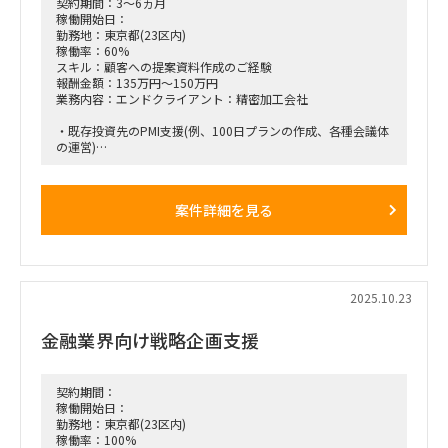
契約期間：3～6ヵ月
稼働開始日：
勤務地：東京都(23区内)
稼働率：60%
スキル：顧客への提案資料作成のご経験
報酬金額：135万円～150万円
業務内容：エンドクライアント：精密加工会社
・既存投資先のPMI支援(例、100日プランの作成、各種会議体
の運営)
・ファンド担当者の指示の下、新規ソーシング案件の提案書作
成および初期的な事業性評価
案件詳細を見る
働き方：フルリモート
稼働率：60%
チーム体制：元請社員3名＋今回募集の要員様
2025.10.23
期間：即日～長期
金融業界向け戦略企画支援
備考：クライアントMTGが入る可能性があるのは月曜日 or 火
曜日(Max 週2時間程度)
契約期間：
稼働開始日：
勤務地：東京都(23区内)
稼働率：100%