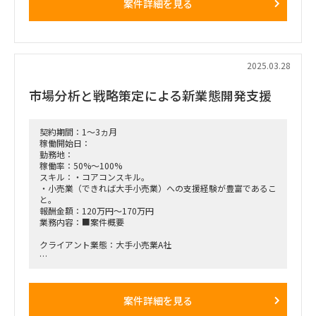
案件詳細を見る
■稼働開始日：5月中旬または下旬 ～ 4週間後
■契約期間：4週間
■稼働率：100％
2025.03.28
■働き方/勤務場所：100%リモート（クライアント会議は参
加必須：米国在のクライアントもおられるので日本時間の夜に
市場分析と戦略策定による新業態開発支援
会議が設定される可能性大）
■備考 ・体制：元請チームの一員として稼働 ・PC貸与なし
契約期間：1～3ヵ月
稼働開始日：
勤務地：
稼働率：50%～100%
スキル：・コアコンスキル。
・小売業（できれば大手小売業）への支援経験が豊富であるこ
と。
報酬金額：120万円～170万円
業務内容：■案件概要
クライアント業態：大手小売業A社
□プロジェクト概要：
大手小売業における新店舗フォーマット検討にあたり、
ポテンシャルや市場分析、目標設定、実行計画策定、リスク評
案件詳細を見る
価などを支援する。