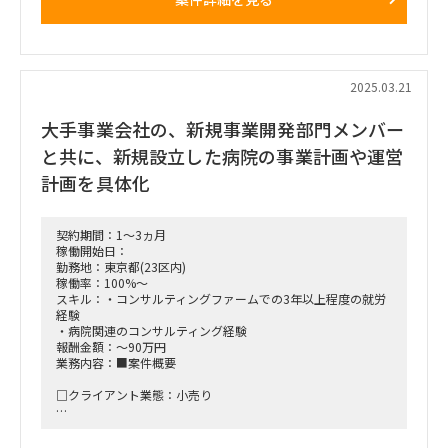
■稼働開始日：5月を予定
■働き方/勤務場所：ハイブリット
2025.03.21
大手事業会社の、新規事業開発部門メンバー
と共に、新規設立した病院の事業計画や運営
計画を具体化
契約期間：1～3ヵ月
稼働開始日：
勤務地：東京都(23区内)
稼働率：100%～
スキル：・コンサルティングファームでの3年以上程度の就労
経験
・病院関連のコンサルティング経験
報酬金額：～90万円
業務内容：■案件概要
□クライアント業態：小売り
■稼働開始日：2025年4月 ～