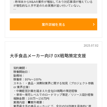
- 昨年末からM&Aの案件が増加しており対応事項が増えている
稼働率
が慢性的な人手不足のため実務が追い付いていない。
100%
[作業内容]：
募集人数
- M&A対象企業へ提案するための資料（コーポレートプロフィ
1名
ールの抜粋、シナジー提案など）作成
案件詳細を見る
-社内の意思決定（ボードメンバー向け）のための資料作成
-買収検討企業の外部環境リサーチ
[期待される役割と動き]：
- 一般的なM&Aの実務をこなしつつ、リサーチ業務もできる方
2025.07.02
■稼働率:50％
大手食品メーカー向け DX戦略策定支援
■作業場所:原則リモート
■募集人数:1名
契約期間：
■面談回数:2回
稼働開始日：
勤務地：
■契約開始時期:ASAP~9/30
稼働率：80%～100%
※継続可能性あり
スキル：・食品・消費財業界に関する知見（プロジェクト参画
or 業界出身）
・中期経営計画を踏まえた全社DX戦略の策定経験
・単年〜単月レベルでのロードマップ策定／リソース設計経験
報酬金額：100万～150万円
業務内容：■案件概要：
業界最大手の食品メーカーにて、全社のDX目標を具体的に推