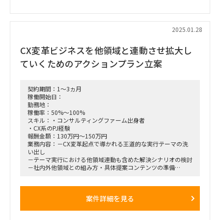
■働き方/勤務場所：基本リモート ※大手町・豊洲周辺にて
打ち合わせあり
2025.01.28
CX変革ビジネスを他領域と連動させ拡大し
ていくためのアクションプラン立案
契約期間：1～3ヵ月
稼働開始日：
勤務地：
稼働率：50%～100%
スキル：・コンサルティングファーム出身者
・CX系のPJ経験
報酬金額：130万円～150万円
業務内容：－CX変革起点で導かれる王道的な実行テーマの洗
い出し
－テーマ実行における他領域連動も含めた解決シナリオの検討
－社内外他領域との組み方・具体提案コンテンツの準備
－市場動向/実現性を踏まえた注力領域・優先度の設定
※実施内容については、やり方・どこまでやるかも含めてご相
談
案件詳細を見る
■稼働率：50～100%
■募集人数：3名