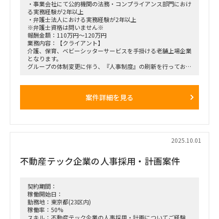
・事業会社にて公的機関の法務・コンプライアンス部門におけ
る実務経験が2年以上
・弁護士法人における実務経験が2年以上
※弁護士資格は問いません※
報酬金額：110万円～120万円
業務内容：【クライアント】
介護、保育、ベビーシッターサービスを手掛ける老舗上場企業
となります。
グループの体制変更に伴う、『人事制度』の刷新を行っており
ます。
そのうち、人事制度構築プロジェクトへのサポートをお願いい
たします。
案件詳細を見る
【募集背景・プロジェクト概要】
これらの事業成長に伴い各グループ会社の組織規模やサービス
も拡張する中、リスクの形式や内容も様々変化しています。
今後もリスクマネジメントをしながら持続的な事業成長を実現
していけるよう、法務の基盤強化が重要と捉え、
2025.10.01
その土台を支えてくださる方をお招きしたいと考えています。
不動産テック企業の人事採用・計画案件
グループ全体で6000名規模の組織体となる当グループにおい
て、法務・リスクマネジメントに関わる領域をお任せ致しま
す。
これまでのご経験を存分にご発揮頂けるような環境を整えつ
契約期間：
つ、グループ会社の法務・コンプライアンス業務の中で、まず
稼働開始日：
はご意向をお伺いの上、お任せする業務を調整させて頂きま
勤務地：東京都(23区内)
す。
稼働率：50%
スキル：不動産テック企業の人事採用・計画についてご経験