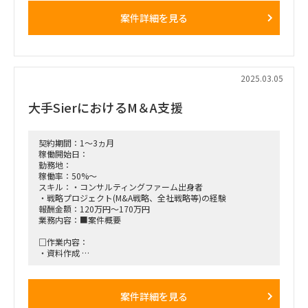
■契約期間：まずは3か月程度
案件詳細を見る
■稼働率：100％
■働き方/勤務場所：リモートと、会議時出社（港区、埼玉
県）、のハイブリッド
2025.03.05
大手SierにおけるM＆A支援
契約期間：1～3ヵ月
稼働開始日：
勤務地：
稼働率：50%～
スキル：・コンサルティングファーム出身者
・戦略プロジェクト(M&A戦略、全社戦略等)の経験
報酬金額：120万円～170万円
業務内容：■案件概要
□作業内容：
・資料作成
・MTG参加
・その他付随する業務
案件詳細を見る
■稼働率：50％程を想定