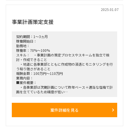
工場オペレーションの改善余地の特定・定量化に携わっていた
だく方については、プロジェクト2～4週目に、
2025.01.07
合計で最大5日程度出張をいただく可能性あり。
場所は、関東が主だが、小樽、盛岡、静岡、神戸になるかもし
事業計画策定支援
れない（クライアントとのインタビューにより、生産性の低い
工場を選定していただく予定）
契約期間：1～3ヵ月
稼働開始日：
勤務地：
稼働率：70%～100%
スキル： ・事業計画の策定プロセスやスキームを独立で検
討・作成できること
・地道に各事業部とともに作成物の浸透とモニタリングを行
う粘り強さがあること
報酬金額：100万円～110万円
業務内容：
■案件概要：
・各事業部は次期計画について昨年ベース＋適当な塩梅で計
画を立てているため精度が低い
・結果がぶれることはしょうがないが、計画策定のプロセス
＆スキームが確立されておらず、 各自が思い思いに薄い根拠
で作成している状態
案件詳細を見る
・計画策定のフォーマットの作成や各事業部に寄り添った策
定及びモニタリング支援をしたい
→全事業部/各事業部でどういうデータを見るべきか、どう分
析をすべきか、どう計画に反映すべきかを整理