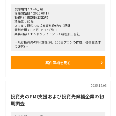
・リード：元請
・メンバー：1名（今回募集枠）
契約期間：3～6ヵ月
■期間：
稼働開始日：2026.08.17
2025年12月15日（月）～2026年2月4日（水）
勤務地：東京都(23区内)
稼働率：60%
■出社の仕方について：
スキル：顧客への提案資料作成のご経験
基本リモート
報酬金額：135万円～150万円
※報告会前後で週1～2回の対面参加あり
業務内容：エンドクライアント：精密加工会社
・既存投資先のPMI支援(例、100日プランの作成、各種会議体
の運営)
・ファンド担当者の指示の下、新規ソーシング案件の提案書作
成および初期的な事業性評価
案件詳細を見る
働き方：フルリモート
稼働率：60%
チーム体制：元請社員3名＋今回募集の要員様
2025.12.03
期間：即日～長期
投資先のPMI支援および投資先候補企業の初
備考：クライアントMTGが入る可能性があるのは月曜日 or 火
曜日(Max 週2時間程度)
期調査