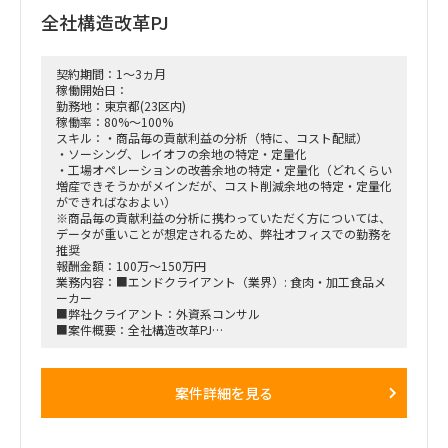
全社構造改革PJ
契約期間：1～3ヵ月
稼働開始日：
勤務地：東京都(23区内)
稼働率：80%～100%
スキル：・商品毎の貢献利益の分析（特に、コスト配賦）
・ソーシング、レイオフの余地の特定・定量化
・工場オペレーションの改善余地の特定・定量化（どれくらい
増産できそうかがメインだが、コスト削減余地の特定・定量化
ができればなおよい）
※商品毎の貢献利益の分析に携わっていただく方については、
データが重いことが想定されるため、弊社オフィスでの勤務を
推奨
報酬金額：100万～150万円
業務内容：■エンドクライアント（業界）: 食肉・加工食品メ
ーカー
■弊社クライアント：外資系コンサル
■案件概要：全社構造改革PJ
■稼働率：80～100%
■PJ期間： 1月20日から3月17日
■体制（役割）：
案件詳細を見る
外資系コンサルのモジュールリーダーをサポートしていただく
■勤務地、勤務形態：
東京 + 数回の出張（週3出勤マスト）
■出張の要否・頻度