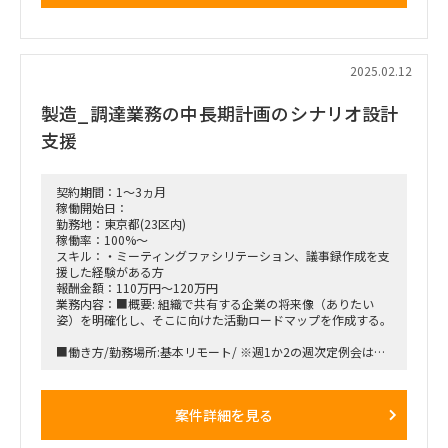
■働き方/勤務場所：基本リモート
■募集人数：1名
2025.02.12
■面談回数：基本1回※2回の可能性も有
製造_調達業務の中長期計画のシナリオ設計
支援
契約期間：1～3ヵ月
稼働開始日：
勤務地：東京都(23区内)
稼働率：100%～
スキル：・ミーティングファシリテーション、議事録作成を支
援した経験がある方
報酬金額：110万円～120万円
業務内容：■概要: 組織で共有する企業の将来像（ありたい
姿）を明確化し、そこに向けた活動ロードマップを作成する。
■働き方/勤務場所:基本リモート/ ※週1か2の週次定例会はク
ライアントオフィス（都内）予定
■備考 契約開始時期:ASAP
案件詳細を見る