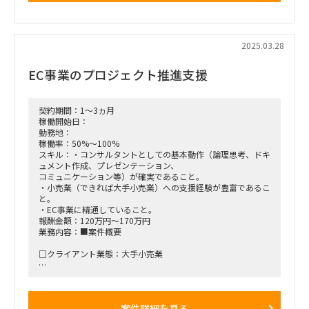
■稼働開始日：5月を予定
■働き方/勤務場所：ハイブリット
2025.03.28
EC事業のプロジェクト推進支援
契約期間：1～3ヵ月
稼働開始日：
勤務地：
稼働率：50%～100%
スキル：・コンサルタントとしての基本動作（論理思考、ドキ
ュメント作成、プレゼンテーション、
コミュニケーション等）が確実であること。
・小売業（できれば大手小売業）への支援経験が豊富であるこ
と。
・EC事業に精通していること。
報酬金額：120万円～170万円
業務内容：■案件概要
□クライアント業態：大手小売業
□プロジェクト概要：
大手小売業が立ち上げているEC事業において、
デリバリーの事業における売上拡大のための戦略立案、課題分
案件詳細を見る
析、アクションプラン策定を支援する。