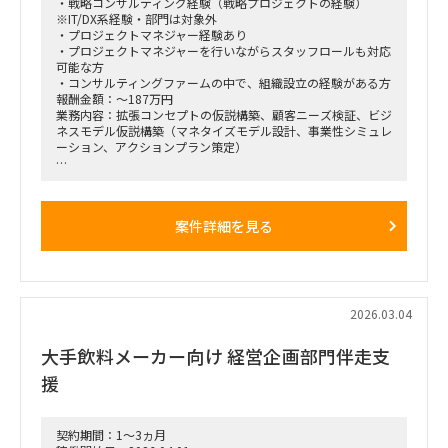
・戦略コンサルティング経験（戦略プロジェクトの経験）
※IT/DX系経験・部門は対象外
・プロジェクトマネジャー経験あり
・プロジェクトマネジャーを行いながらスタッフロールも対応
可能な方
・コンサルティングファームの中で、組織設立の経験がある方
報酬金額：～187万円
業務内容：拡張コンセプトの仮説構築、顧客ニーズ検証、ビジ
ネスモデル仮説構築（マネタイズモデル設計、事業性シミュレ
ーション、アクションプラン策定）
■戦略コンサルティングの具体的なイメージ
「全社戦略・中期経営計画の策定」のような「抽象度が高く、
正解がない難易度の高いPJ」にプロジェクトをリードする立場
案件詳細を見る
で携わっている方
（例）
・全社戦略・事業戦略および中期経営計画策定
・市場環境分析、潜在市場規模（TAM、SAM）の推計、および
競合モデル調査を通じた成長戦略立案
・M&A・アライアンス戦略の立案、ビジネスデューデリジェ
2026.03.04
ンス（BDD）の実行、および買収後のPMI支援
・財務モデリング（トップライン・コストの構成要素分解）を
大手飲料メーカー向け 経営企画部門伴走支
用いた事業計画の蓋然性検証と買収効果定量化
・新規事業開発における事業コンセプト策定、プロトタイピン
援
グ、PoC（概念実証）の設計、および市場参入戦略策定
・事業再生に向けた不採算事業の見直し、プロダクトポートフ
ォリオマネジメント、組織再編計画策定、および全社コスト削
減実行支援
契約期間：1～3ヵ月