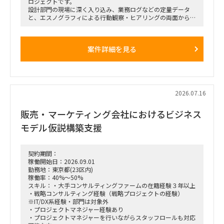
ロジェクトです。
設計部門の現場に深く入り込み、業務ログなどの定量データ
と、エスノグラフィによる行動観察・ヒアリングの両面から、
業務上の無駄やボトルネック、潜在的な課題を抽出します。
抽出した課題を分析・構造化したうえで、改善施策、費用対効
果、実行ロードマップを策定し、クライアントの幹部・役員層
案件詳細を見る
に対する改革提案および最終報告までを担います。
■業務内容
・業務ログ取得・分析を行うメーカーとの連携およびディレク
ション
・設計部門のオフィス内における行動観察、エスノグラフィ調
2026.07.16
査
・現場担当者へのヒアリングおよび顕在・潜在課題の整理
販売・マーケティング会社におけるビジネス
・課題の分析、構造化およびボトルネックの特定
・改善施策および対策方針の立案
モデル仮説構築支援
・改善施策における費用対効果の試算
・実行に向けたロードマップの策定
・幹部層への中間報告、最終報告資料の作成およびプレゼンテ
ーション
契約期間：
稼働開始日：2026.09.01
■ポジション
勤務地：東京都(23区内)
・行動観察、ヒアリング、課題分析から施策立案までの実行
稼働率：40%～50%
・調査・分析結果の構造化および資料化
スキル：・大手コンサルティングファームの在籍経験３年以上
・費用対効果の試算、ロードマップ策定
・戦略コンサルティング経験（戦略プロジェクトの経験）
・下位メンバーのリードおよびタスク管理
※IT/DX系経験・部門は対象外
・幹部層向け報告資料の作成、プレゼンテーション支援
・プロジェクトマネジャー経験あり
・プロジェクトマネジャーを行いながらスタッフロールも対応