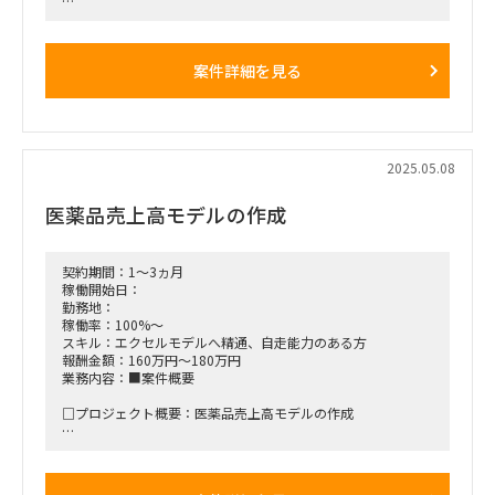
□作業内容：ロングリスト作成・ミドル・ショートへの絞り込
み業務
案件詳細を見る
■稼働開始日：2025年7月中旬 ～ 2025年9月
■稼働率：50％
■働き方/勤務場所：フルリモート
2025.05.08
■商流：元請企業→当社（ランサーズ）
医薬品売上高モデルの作成
契約期間：1～3ヵ月
稼働開始日：
勤務地：
稼働率：100%～
スキル：エクセルモデルへ精通、自走能力のある方
報酬金額：160万円～180万円
業務内容：■案件概要
□プロジェクト概要：医薬品売上高モデルの作成
□作業内容：エクセルモデル納入のため、医薬品売上高予測と
エクセルに精通している方が望ましい