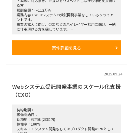
・柔軟に対応頂き、お互いをリスペクトしながら伴走支援頂け
る方
報酬金額：～112万円
業務内容：WEBシステムの受託開発事業をしているクライア
ントです。
事業の拡大に向け、CXOなどのハイレイヤー採用に向け、一緒
に伴走頂ける方を探しています。
～依頼内容（想定含む）～
・週次で壁打ちなどのMTGとその準備
・Slackでの質問等への対応
案件詳細を見る
・適宜必要なアウトプットの提出
※上記をMinの依頼としつつ、伴走頂く中で実行サポートを依
頼させて頂く可能性もあります
2025.09.24
Webシステム受託開発事業のスケール化支援
（CXO）
契約期間：
稼働開始日：
勤務地：東京都(23区内)
稼働率：100%
スキル：・システム開発もしくはプロダクト開発のPMとして