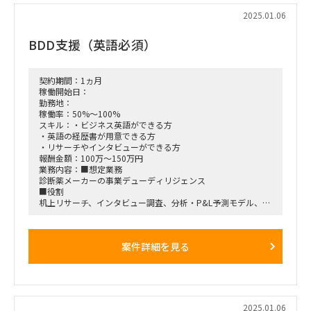
■出社について
2025.01.06
基本リモート可ですが、週によっては2回ほど出ていただく必
要があり
BDD支援（英語必須）
■稼働率
80％～90％
契約期間：1ヵ月
稼働開始日：
勤務地：
稼働率：50%～100%
スキル：・ビジネス英語ができる方
・英語の経歴書が用意できる方
・リサーチやインタビューができる方
報酬金額：100万～150万円
業務内容：■想定業務
診断薬メーカーの事業デューディリジェンス
■役割
机上リサーチ、インタビュー調査、分析・P&L予測モデル、資
料作成
■案件開始時期
1月14日から3-4週間
案件詳細を見る
■稼働率
80％~100%※可能であれば100％
■言語要件
日本語必須。チームが英語話者もいるため、英語で業務ができ
る方
■働き方について
2025.01.06