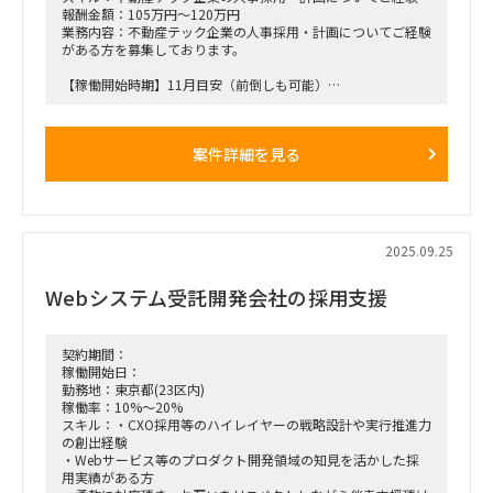
□業務内容（想定含む）
報酬金額：105万円～120万円
・保育施設の立ち上げから運営に関する契約審査（運営業務委
業務内容：不動産テック企業の人事採用・計画についてご経験
託、利用枠契約、建設・設計契約、レビューなど）
がある方を募集しております。
・知的財産権関連業務
・個人情報保護関連業務
【稼働開始時期】11月目安（前倒しも可能）
・紛争案件（訴訟、労働審判等）、労働争議等への対応
・社外弁護士との折衝
【出社】都内オフィスへ週1～2出社想定（未確定）
・コーポレートアクションに関する法的調査
・リスクコンプライアンス委員会・内部通報窓口の運用、通報
案件詳細を見る
【エンド】不動産テック企業（レガシー業界）
事案の調査・対応
・新規事業、アライアンスや戦略的施策に関わる法的側面での
【背景】キッティング・トラブル対応・採用・採用計画リード
課題解決
ができる方を募集しております。
・その他、企業法務全般
【備考】年齢層が高い方々との折衝が多くなります。
2025.09.25
このプロジェクトでは、体系的な人事制度の整備に向けた多岐
にわたる業務に取り組むことが求められています。
組織の成長を支える重要なプロジェクトですので、ぜひご検討
Webシステム受託開発会社の採用支援
ください。
契約期間：
稼働開始日：
勤務地：東京都(23区内)
稼働率：10%～20%
スキル：・CXO採用等のハイレイヤーの戦略設計や実行推進力
の創出経験
・Webサービス等のプロダクト開発領域の知見を活かした採
用実績がある方