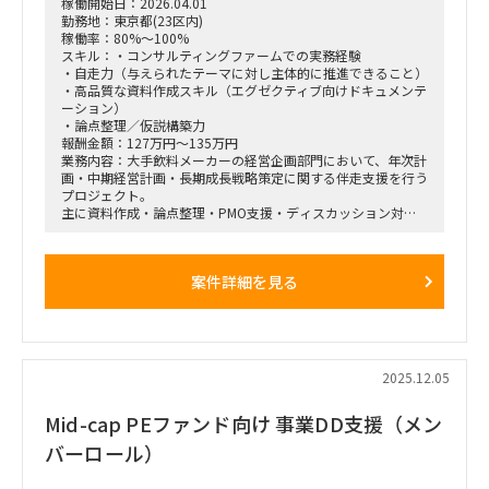
稼働開始日：2026.04.01
勤務地：東京都(23区内)
稼働率：80%～100%
スキル：・コンサルティングファームでの実務経験
・自走力（与えられたテーマに対し主体的に推進できること）
・高品質な資料作成スキル（エグゼクティブ向けドキュメンテ
ーション）
・論点整理／仮説構築力
報酬金額：127万円～135万円
業務内容：大手飲料メーカーの経営企画部門において、年次計
画・中期経営計画・長期成長戦略策定に関する伴走支援を行う
プロジェクト。
主に資料作成・論点整理・PMO支援・ディスカッション対応
などを担い、経営層向けドキュメンテーションを中心にプロジ
ェクト推進を支援するポジション。
案件詳細を見る
■想定業務：
・年次計画／中期経営計画／長期戦略策定に関する資料作成
・経営会議向けドキュメンテーション作成
・論点整理／仮説構築／示唆出し
・会議体運営／タスク管理等のPMO支援
・関係者ディスカッションへの同席・整理
2025.12.05
Mid-cap PEファンド向け 事業DD支援（メン
■体制：
クライアント経営企画部門＋外部支援メンバー（詳細未定）
バーロール）
■期間：