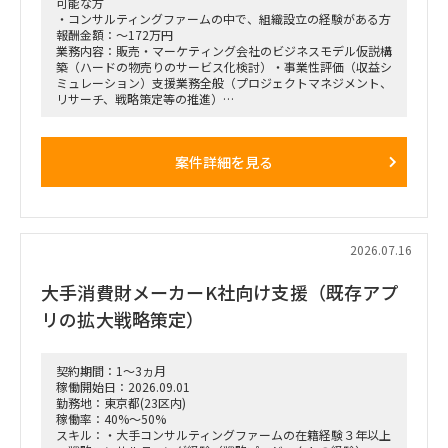
■契約条件
可能な方
・参画期間：2026年10月1日～2026年12月28日
・コンサルティングファームの中で、組織設立の経験がある方
または2027年1月31日まで
報酬金額：～172万円
・稼働率：100％想定
業務内容：販売・マーケティング会社のビジネスモデル仮説構
築（ハードの物売りのサービス化検討）・事業性評価（収益シ
■勤務地・働き方
ミュレーション）支援業務全般（プロジェクトマネジメント、
・出張先：茨城県ひたちなか市・勝田駅周辺
リサーチ、戦略策定等の推進）
・勝田への訪問頻度は週によって変動
・訪問が発生しない週もある一方、プロジェクト中盤は週3～
＜業務内容＞
4日程度の出張が発生する可能性あり
「全社戦略・中期経営計画の策定」のような「抽象度が高く、
案件詳細を見る
・プロジェクト開始直後および終了前は、出張頻度が比較的少
正解がない難易度の高いPJ」にプロジェクトをリードする立場
なくなる想定
で携わっている方
・勝田出張以外の日はリモートワーク
（例）
・必要に応じて元請会社の麹町出社
・全社戦略・事業戦略および中期経営計画策定
・市場環境分析、潜在市場規模（TAM、SAM）の推計、および
競合モデル調査を通じた成長戦略立案
2026.07.16
・M&A・アライアンス戦略の立案、ビジネスデューデリジェ
ンス（BDD）の実行、および買収後のPMI支援
大手消費財メーカーK社向け支援（既存アプ
・財務モデリング（トップライン・コストの構成要素分解）を
用いた事業計画の蓋然性検証と買収効果定量化
リの拡大戦略策定）
・新規事業開発における事業コンセプト策定、プロトタイピン
グ、PoC（概念実証）の設計、および市場参入戦略策定
・事業再生に向けた不採算事業の見直し、プロダクトポートフ
ォリオマネジメント、組織再編計画策定、および全社コスト削
契約期間：1～3ヵ月
減実行支援
稼働開始日：2026.09.01
勤務地：東京都(23区内)
稼働率：40%～50%
スキル：・大手コンサルティングファームの在籍経験３年以上