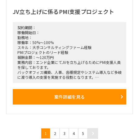
リモート可だが、場合によっては出勤も必要
JV立ち上げに係るPMI支援プロジェクト
契約期間：
稼働開始日：
勤務地：
稼働率：50%～100%
スキル：大手コンサルティングファーム経験
PMIプロジェクトのリード経験
報酬金額：～120万円
業務内容：エンド企業にてJVを立ち上げるためにPMI支援人員
を探しております。
バックオフィス構築、人事、各種規定やシステム導入など多岐
に渡り導入の支援を実施する役割となります。
・稼働率：50~100%
・開始時期：2025年1月(ASAP)
案件詳細を見る
・働き方：リモート
要件情報が少なく恐縮ですがご検討下さい。
1
2
3
4
5