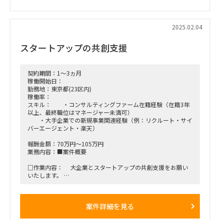
2025.02.04
スタートアップの共創支援
契約期間：1～3ヵ月
稼働開始日：
勤務地：東京都(23区内)
稼働率：
スキル： ・コンサルティングファーム在籍経験（在籍3年
以上、最終職位はマネージャー未満可）
・大手企業での新規事業関連経験（例：リクルート・サイ
バーエージェント・楽天）
報酬金額：70万円～105万円
業務内容：■案件概要
□作業内容： 大企業とスタートアップの共創支援をお願い
いたします。
コンサルティングファーム経験があり、新規事業関連のご経
験のある方に支援いただきたいです。
案件詳細を見る
■契約期間：2月～ ※相談可