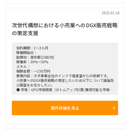
■働き方：基本リモート
■稼働想定時期：2025年2月～3月末※以降延長の可能性有
■面談回数：1～2回
2025.01.16
次世代構想における小売業へのDGX販売戦略
の策定支援
契約期間：1～3ヵ月
稼働開始日：
勤務地：東京都(23区内)
稼働率：30%～50%
スキル：
報酬金額：～150万円
業務内容：大手事業会社のインフラ推進室からの依頼です。
小売業へのDGX販売戦略の策定したいため以下について議論及
び調査をお任せしたい。
● 市場：GPU市場規模（ボトムアップ計算/獲得可能な市場規
模）
● 顧客：小売業のニーズと要求事項（予算制約、購買プロセ
ス、必要なサポート等）
案件詳細を見る
● 競合：競合他社の動向・小売業向け戦略の理解
● 自社：小売業への売り方選択肢
● 自社：販売戦略/必要なアセット検討