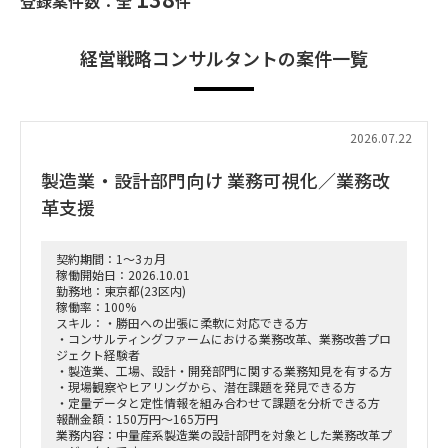
登録案件数：全
件
経営戦略コンサルタントの案件一覧
2026.07.22
製造業・設計部門向け 業務可視化／業務改
革支援
契約期間：1～3ヵ月
稼働開始日：2026.10.01
勤務地：東京都(23区内)
稼働率：100%
スキル：・勝田への出張に柔軟に対応できる方
・コンサルティングファームにおける業務改革、業務改善プロ
ジェクト経験者
・製造業、工場、設計・開発部門に関する業務知見を有する方
・現場観察やヒアリングから、潜在課題を発見できる方
・定量データと定性情報を組み合わせて課題を分析できる方
報酬金額：150万円～165万円
業務内容：中量産系製造業の設計部門を対象とした業務改革プ