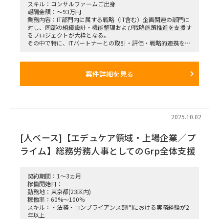
スキル：コンサルファームご出身
報酬金額：～93万円
業務内容：IT部門内に属する戦略（IT含む）企画関連の部門に
対し、同部の組織設計・機能整理および戦略施策推進を支援す
るプロジェクトが大枠となる。
その中で特に、ITパートナーとの取引・評価・戦略的連携を最
適化するための各種施策（評価制度、優遇策、単価表、情報基
盤構想など）の検討・設計を推進する。
主に戦略企画支援をメインにご担当いただく想定となり、戦略
案件詳細を見る
方針に基づく各種施策の検討・推進を担っていただく想定。
（例：ITパートナー評価制度、優遇策、単価表整備、情報基盤
構想など）
具体は以下のような対応がイメージされる
ークライアントとの討議リード（論点整理・施策案作成・討議
2025.10.02
資料準備）
ーメンバーへの業務フォロー・進捗管理
[人ベース]【エデュケア領域・上場企業／プ
ーリサーチ・分析支援
ー他行事例・業界動向の調査（デスクトップ／ビザスクインタ
ライム】総務労務人事としてのGrp全体支援
ビュー）
ー支出データ等の集計・分析（Excel関数・ピボットを使用）
ー施策検討に必要な定量分析・示唆出し
契約期間：1～3ヵ月
【作業場所】ハイブリット（23区内に週2~3出社＋リモート）
稼働開始日：
※出社時の滞在時間は2.3時間程度
勤務地：東京都(23区内)
【開始日】ASAP～
稼働率：60%～100%
スキル：・法務・コンプライアンス部門における実務経験が2
年以上