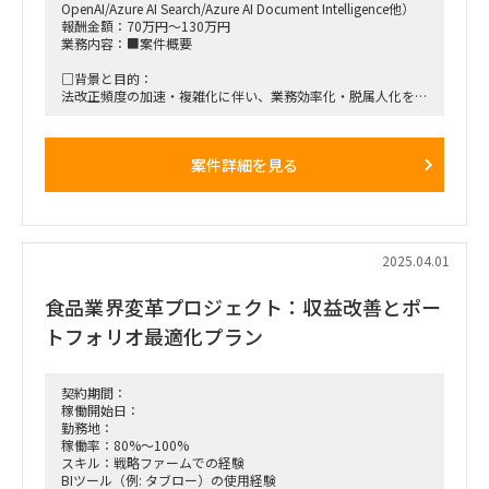
OpenAI/Azure AI Search/Azure AI Document Intelligence他）
報酬金額：70万円～130万円
業務内容：■案件概要
□背景と目的：
法改正頻度の加速・複雑化に伴い、業務効率化・脱属人化を目
的に法規認証システムの構築プロジェクトが発足
□プロジェクト概要：
案件詳細を見る
生成AIを活用して、法令情報の自動化・効率化の機能（収集・
加工・検索・相談等）開発をしていく
□作業内容：
・検証テーマに対して生成AIサービス等を使用した実現性の検
証を行い、
2025.04.01
精度結果や改善課題等を報告資料として取りまとめる
（検証テーマ例：文書の自動分類・関連文書の探索・第三言語
食品業界変革プロジェクト：収益改善とポー
への翻訳など）
トフォリオ最適化プラン
■稼働開始日：2025年5月中旬 ～ 2025年7月末
■稼働率：100％
契約期間：
■働き方/勤務場所：基本リモート
稼働開始日：
勤務地：
■募集人数：3名
稼働率：80%～100%
スキル：戦略ファームでの経験
■面談回数：2回
BIツール（例: タブロー）の使用経験