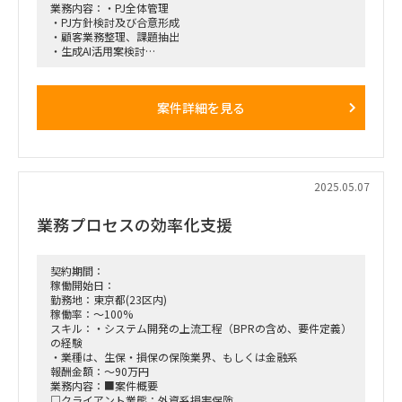
業務内容：・PJ全体管理
・PJ方針検討及び合意形成
・顧客業務整理、課題抽出
・生成AI活用案検討
・生成AI活用研修・WSの実施（できる人だけ）
・その他社内業務(営業支援、次年度体制整備 など)
働き方：フルリモート
案件詳細を見る
2025.05.07
業務プロセスの効率化支援
契約期間：
稼働開始日：
勤務地：東京都(23区内)
稼働率：～100%
スキル：・システム開発の上流工程（BPRの含め、要件定義）
の経験
・業種は、生保・損保の保険業界、もしくは金融系
報酬金額：～90万円
業務内容：■案件概要
□クライアント業態：外資系損害保険