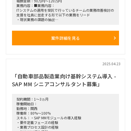
報酬金額：90万円～120万円
業務内容：■業務内容：
ITシステムの運用を受託で行っているチームの業務改善検討の
支援を社員に並走する形で以下の業務をリード
・現状業務の課題の抽出
・課題分析（重要度、優先度などの付与）検討
・改善プランの策定
以下の社員の検討体制にコンサルとして参加し、検討やドキュ
案件詳細を見る
メント化をリードする
■体制
・チームマネージャー1名
・検討リーダー
・検討メンバ（数名）
2025.04.23
■開始
「自動車部品製造業向け基幹システム導入 -
2025年5月下旬から3か月を予定
SAP MM シニアコンサルタント募集」
■勤務
週２回オンサイト（築地）＋リモート
契約期間：1～3ヵ月
稼働開始日：
勤務地：関西
稼働率：80%～100%
スキル：・SAP MMモジュールの導入経験
・要件定義フェーズの経験
・業務プロセス設計の経験