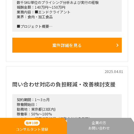
数千SKU単位のプライシング分析および実行の経験
報酬金額：140万円～150万円
業務内容：■エンドクライアント
業界：食肉・加工食品
■プロジェクト概要
クライアントの全社構造改革プランの実行を目的とします。
具体的な施策として、赤字SKUの削減、赤字顧客との取引の見
直し、
案件詳細を見る
今後注力すべき領域の特定と商品ポートフォリオの再構築を進
めます。
■業務内容
①データ整理とBIツールの導入
社内に点在するデータをBIツールを用いて整理し、
2025.04.01
クライアントが容易に扱えるようなデータ処理の仕組みを構築
します。
問い合わせ対応の負担軽減・改善検討支援
②SKUのプライシング分析と実行
値上げ対象のSKUについて、価格弾力性を考慮しながら値上げ
幅を決定し、実行タイミングを設計します。
契約期間：1～3ヵ月
また、価格弾力性のデータ蓄積のための仕組みを構築します。
稼働開始日：
勤務地：東京都(23区内)
■プロジェクト体制
稼働率：50%～100%
モジュールリーダーの監督のもとでタスクを遂行します。
スキル：・損害保険知見（保険会社出身者等）
■稼働率
企業の方
簡単10秒
・業務プロセス改善経験
100%
お問い合わせ
・データ分析経験
コンサルタント登録
■プロジェクト期間
報酬金額：～100万円