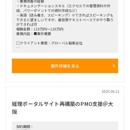
・業務改善の経験
・ドキュメンテーションスキル（エクセルでの管理資料の作
成、パワーポイントでの資料作成など）
・英語（読み書き、スピーキング）※できればスピーキングも
できると望ましいですが、最低限テキストベースでのやり取り
ができれば可
報酬金額：110万円～120万円
業務内容：■案件概要
□クライアント業態：グローバル製薬会社
□背景と目的：日本国内のモバイル関連機器の運用業務を社内
IT部門で実施しているが、この業務の外部委託を検討してい
る。現状の業務運用を実施するとともに、業務改善を合わせて
案件詳細を見る
実施してくことで、業務生産性の向上なども実現していく。
※モバイル関連機器：iPhone, iPad, モバイルルータ, キーボ
ード等のアクセサリ
■業務内容
A.デバイス/回線管理:
2025.06.11
・緊急時のトラブル対応、主にマネジメントメンバの対応で
Mobile Providerとつなぎ、対応を推進（年1-2回程度）
経理ポータルサイト再構築のPMO支援＠大
・Mobile Provider側のトラブル発生時の社内通知の判断、対
応推進（年1回程度、2024はMobile Providerでの個人情報流
阪
出事案について対応を実施）
・デバイス数が不足する場合の追加購入相談
・MDMの管理についてGlobal Tech Mobilityとアラインした指
示だし (英語Communication必要)
契約期間：