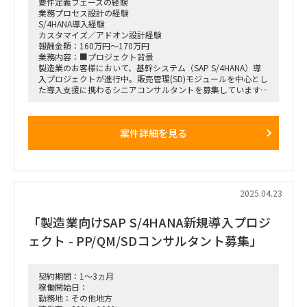
要件定義フェーズの経験
業務プロセス設計の経験
S/4HANA導入経験
カスタマイズ／アドオン設計経験
報酬金額：160万円～170万円
業務内容：■プロジェクト背景
製造業のお客様において、基幹システム（SAP S/4HANA）導
入プロジェクトが進行中。販売管理(SD)モジュールを中心とし
た導入支援に携わるシニアコンサルタントを募集しています。
■プロジェクト概要
期間: 即日〜
案件詳細を見る
目的: 製造業における基幹システム（SAP S/4HANA）の導入
フェーズ: 要件定義フェーズから参画
■募集ポジション
SAP SDシニアコンサルタント
2025.04.23
■期間
即日〜2026年7月（本番稼働）
「製造業向けSAP S/4HANA新規導入プロジ
■勤務形態:
ェクト - PP/QM/SDコンサルタント募集」
顧客先（関西 神戸）週3回程度、リモート勤務併用可
■英語スキル:
不要
契約期間：1～3ヵ月
稼働開始日：
勤務地：その他地方