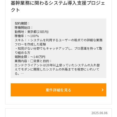
基幹業務に関わるシステム導入支援プロジェ
■面談回数：1回
クト
契約期間：
稼働開始日：
勤務地：東京都(23区内)
稼働率：～100%
スキル：・システムを利用するユーザーの視点での詳細な業務
フローを作成した経験
・知見がない分野でもキャッチアップし、プロ意識を持って取
り組める方
報酬金額：～140万円
業務内容：□背景と目的：
エンドクライアントは20年以上使っていたシステムの入れ替
えでモダンに開発したシステムの外販までを視野にいれいて
る。
スクラッチで開発した新システムを導入。開発手法はアジャイ
ル。
現在要件定義フェーズで、PMO の役割と業務要件の整理がで
案件詳細を見る
きる人材を探しており、顧客の詳細なシステム状況や業務フロ
ーを把握し、新たなシステムの要件を取りこぼしなくチェック
できる役割を求めている。開発自体はパートナーが行うため、
その内容のチェックやタスク管理をしてほしい。
今回のシステムリプレースが単なる現状の焼き直しではなく、
将来のビジネスを見据えた仕組み作りも同時進行で行ってい
2025.06.06
る。既存のシステムは古く使いづらいため、モダンな形に刷新