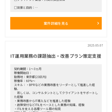
□背景と目的：
P&C（Property & Casualty、法人向け企業財産保険、企業賠
償責任保険を扱う業務）部門の引受査定業務（UnderWriting）
の
案件詳細を見る
業務プロセスの効率化、属人化解消を目的にBPRを行う。
□プロジェクト概要：現状の引受査定業務のうち、移管できる
タスク（簡素な定型作業などを見出し）は外部へ移管していき
たい。
可視化、手順化、引受判断基準の標準化→属人化解消、効率
2025.05.07
UPへと繋げていく。
IT運用業務の課題抽出・改善プラン策定支援
□作業内容：BPRコンサルティング
■働き方/勤務場所：出勤勤務（品川）が主になるが、常駐で
はない（在宅と出勤）。長崎への出張（常駐ではない）がある
契約期間：1～3ヵ月
想定。
稼働開始日：
勤務地：東京都(23区内)
稼働率：60%～
スキル：・BPRなどの業務改善をリーダーとして推進した経
験、
若しくは、コンサルタントとしてクライアントをサポートし
た経験
・業務改善からIT導入などを推進した経験
・故障受付などITILをベースとした業務の知識、経験
・ITILを支える各種ツール類の知見