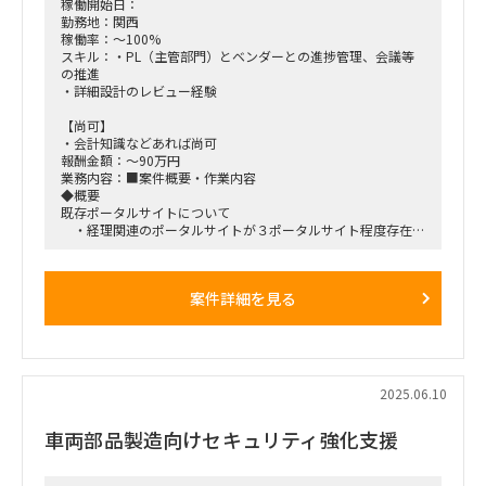
B.アクセサリ管理:
稼働開始日：
・ 業務上必須で必要になるアクセサリを決めて、購入先を探
勤務地：関西
して発注する。メーカ廃盤などがあれば再度探す (年2-3回)
稼働率：～100%
・デバイス在庫と故障による交換に合わせて、納期を考慮して
スキル：・PL（主管部門）とベンダーとの進捗管理、会議等
在庫の追加発注。在庫管理はMobile Providerがしてくれる。
の推進
(年10-20回)
・詳細設計のレビュー経験
・保証期間内で故障したアクセサリについて、メーカに保証の
調整～返金/交換の手続き。現在はLogicoolのキーボードが該
【尚可】
当。(年3-4回)
・会計知識などあれば尚可
C.ガバナンス管理:
報酬金額：～90万円
・ HR/派遣デスクからもらう退社情報の受け渡し（月1回 x 2
業務内容：■案件概要・作業内容
件、HRのルールにより社員が管理してMobile Providerに渡
◆概要
す。この情報をもとに在庫予測と返却追跡をしている。）
既存ポータルサイトについて
・ 未返却の追跡、故障/紛失対応、追加要望の判断（例とし
・経理関連のポータルサイトが３ポータルサイト程度存在し
て、別な機種が欲しい/返却督促に返事がない、など。年5-6
ており、
回。）
それぞれ異なる機能が実装されていたり、機能の重複等が
D.契約とコストの管理:
ある
案件詳細を見る
・年次の発注処理（デバイス分はBEにPO発行を実施してもら
・関連システムのマニュアルも格納されているが古いデー
う。モバイルサポートチーム分はTechでPOを発行する。）
タ、最新データの混在などもあったため、
・請求書関連のトラブル/要望対応（Finance Supportが行う請
ユーザーの使いづらさも課題になっていた
求書から各BUへの費用分配にあたり、困りごとがあれば相談
・これらはもともとSPOで管理していた
に一緒に入って整理する(年1-2回)。請求書に載っているPO番
再構築について
号が古い、などの問い合わせ対応(年1-2回)。）
・複数のポータルサイトを統合して再構築、AIも搭載しユー
2025.06.10
・ 契約の見直し（契約期間満了に向けて、ベンダー選定と契
ザーの利便性を向上したい（導入製品はZENDESK）
約更新を行う。デバイスのライフサイクルに合わせた内容見直
車両部品製造向けセキュリティ強化支援
しと、コストの見直し）
◆スケジュール
E.モバイルサポートチームの生産性向上/ロジ：
2025年4月-5月中旬：業務要件定義
・メール対応からServiceNowへの切り替え、FAQの整備など、
2025年5月中旬-6月：システム要件定義