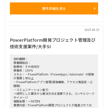
・ERPシステムを活用した要件定義、業務設計
・現行業務プロセスのヒアリング・課題抽出、To‑Beプロセス
案件詳細を見る
（業務改革案）の策定
・業務フロー、RACI、KPIなどのドキュメント作成・グランド
デザイン設計
・プロジェクトマネジメント（スコープ、WBS、スケジュー
ル、予算、リスク管理）
・各種ステークホルダー（クライアント・パッケージベンダ
2025.06.23
ー・現場等）との調整・合意形成
・ベンダーマネジメント（品質・コスト・納期管理）
PowerPlatform開発プロジェクト管理及び
・変革後の運用定着支援、教育・マニュアル作成、KPIモニタ
リング体制の構築
技術支援案件/大手SI
■働き方/勤務場所：基本リモート
※ただし、関東近郊顧客先へのヒアリングなど一部オンサイト
作業も発生します。
契約期間：
稼働開始日：
勤務地：その他地方
稼働率：100%
スキル：・PowerPlatform（PowerApps / Automate）の経験
が累積１年以上
・PowerPlatformアプリ管理(環境構築、アクセス権設定・公
開等)
・コミュニケーション能力
→漠然とした要求から解決方法を提案できる。コンサルワーク
のイメージ
報酬金額：～90万円
業務内容：PowerPlatform開発プロジェクトが推進されてお