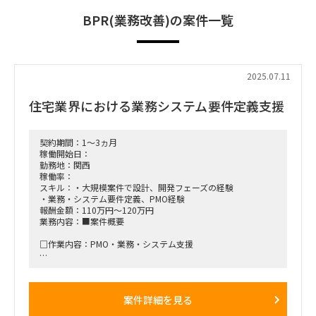
BPR(業務改善)の案件一覧
2025.07.11
住宅業界における業務システム要件定義支援
契約期間：1～3ヵ月
稼働開始日：
勤務地：関西
稼働率：
スキル：・大規模案件で設計、開発フェーズの経験
・業務・システム要件定義、PMO経験
報酬金額：110万円～120万円
業務内容：■案件概要
□作業内容：PMO・業務・システム支援
■稼働開始日：即日 ～ 中長期を想定
■稼働率：100％
案件詳細を見る
■働き方/勤務場所：リモート/出社※週2回程度大阪への出張