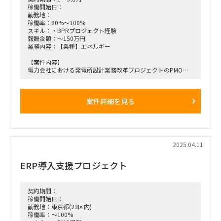
稼働開始日：
勤務地：
稼働率：80%～100%
スキル：・BPRプロジェクト経験
報酬金額：～150万円
業務内容：【業種】エネルギー
【案件内容】
電力会社における発電所設計業務改革プロジェクトのPMOリ
ードとして、プロジェクトの推進を担っていただきます。
・プロジェクトの推進に向けて、お客様を巻き込み、チームを
まとめ、目標達成に導くリーダーシップを発揮していただける
案件詳細を見る
方を求めています(メンバーの場合はあれば尚可)。
(※業務知見は必須ではなく、プロジェクトへの参画後にキャ
ッチアップしていただけます)
【役割／タスク】
以下の様なタスクが想定されます※一例
2025.04.11
・デジタル化推進
BIM、IoTなどの活用支援等
ERP導入支援プロジェクト
・効率化、コスト削減支援
モジュール化や維持コスト、廃棄コストを考慮した改革支援
等
契約期間：
稼働開始日：
勤務地：東京都(23区内)
稼働率：～100%