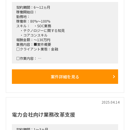
■期間:
最大12週間（プロジェクト進捗に応じて継続判断）
契約期間：6～12ヵ月
稼働開始日：
勤務地：
稼働率：80%～100%
スキル： ・SOC業務
・テクノロジーに関する知見
・コアコンスキル
報酬金額：～130万円
業務内容：■案件概要
□クライアント業態：金融
□作業内容：
・進捗
・課題管理
・課題の対応方針検討
案件詳細を見る
・討議資料作成
■稼働開始日：2025/05/01 ～ 2026/03/31
■契約期間：延長可能性あり
2025.04.14
■働き方/勤務場所：原則リモート
電力会社向け業務改革支援
■募集人数：1人
契約期間：1～3ヵ月