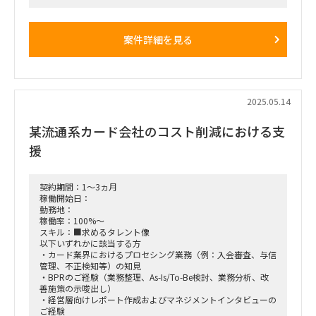
り（A社本社は、新幹線で普通に日帰りできる場所。新幹線の
25年１月～3月末予定の要件定義が完了せず、PJ立て直し中。
駅から徒歩10分）
上記の他、弊社事務所への出社（最寄：溜池山王/赤坂）は
□作業内容： PMO、またはチームリーダ補佐のいずれかでア
案件詳細を見る
あり、東京や横浜の販売会社への訪問（ヒアリング）もある見
サイン予定
込み
・稼働率：50～80% ※応相談
■PMO
・交通費：都内や横浜への交通費は含む。但し、A社本社出張
ーPJ全体の進捗・課題・品質・コミュニケーション管理・会
の新幹線代は別途実費お支払い
議運営
ーPJ横断課題の解消に向けた対応や、関連PJとの調整
2025.05.14
ー全体テスト・移行/切替計画の策定と実行統制管理
某流通系カード会社のコスト削減における支
■チームリーダ補佐
ー各チームの進捗・課題・品質・コミュニケーション管理・
援
会議運営
ーチーム内またはチーム間課題の解消に向けた対応や、関連
チームとの調整
ー各チーム成果物（業務一覧、フロー、マニュアル、マスタ
契約期間：1～3ヵ月
整備、移行手順書など）の作成支援
稼働開始日：
ー各店への情報連携・共有と窓口対応
勤務地：
稼働率：100%～
・チーム体制
スキル：■求めるタレント像
POS／周辺／教育・展開／インフラの4チーム＋1サブPJ体制
以下いずれかに該当する方
・カード業界におけるプロセシング業務（例：入会審査、与信
今回のチームリーダ補佐候補は「教育・展開」を想定していま
管理、不正検知等）の知見
すが、
・BPRのご経験（業務整理、As-Is/To-Be検討、業務分析、改
スキルセットに応じて現支援メンバの配置転換は検討可
善施策の示唆出し）
・経営層向けレポート作成およびマネジメントインタビューの
■稼働開始日：2025年6月中旬（または7月）～ 2026年2月
ご経験