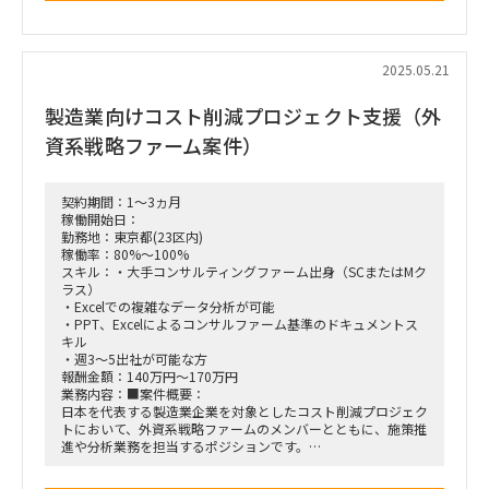
得るSaaS機能把握＋Fit&Gap的アプローチを予想。
・Salesforce導入プロジェクトのPMO支援
・保険商品比較サイトや既存レガシーシステムと、②を分断
・各種課題・進捗の管理、ステークホルダーとの連携
して良いか否か、どう連携するかも検討範囲
・チームと連携したタスク推進およびリスク対応
・業務要件はユースケース,業務フロー概要,販売会社との役
・ドキュメンテーション支援など、周辺業務のサポート
2025.05.21
割分担/連携なども含める想定（詳細業務フロー,マニュアル,
トークレベルは不要。それらは次フェーズ範疇）
製造業向けコスト削減プロジェクト支援（外
・この後続は
■体制：
・「②保険商談関連ITシステム群」の詳細要件検討、導入、
3チーム構成（管理者含む9名体制を予定）、大手ファーム出
資系戦略ファーム案件）
開発など ⇒A社のIT部門にパスする形の想定
身者多数参画済み
・「③問合せ対応サポートセンター機能」の詳細業務フロ
ー、各種マニュアルドキュメント類、トークスクリプト検討な
■期間：
ど ⇒SIerにバトンタッチ
即日～2025年8月末予定
契約期間：1～3ヵ月
・但し、②③横断含めたPMO支援は求められる可能性ある
稼働開始日：
気がするが、現時点では不明
■出社の仕方について：
勤務地：東京都(23区内)
立ち上がり期は常駐、以降はフルリモート想定（詳細応相談）
稼働率：80%～100%
●今回提案内容と、想定業務内容（上記の★部分）
スキル：・大手コンサルティングファーム出身（SCまたはMク
・まず「要求整理フェーズ」2か月。想定業務内容は、
ラス）
【現状把握～課題洗出し～業務/システムなどのToBe要求の整
・Excelでの複雑なデータ分析が可能
理】
・PPT、Excelによるコンサルファーム基準のドキュメントス
・現在業務フロー、使用システム概要の把握（業務フローや
キル
システム相関図の詳細の資料化は不要。PJメンバーなど関係者
・週3～5出社が可能な方
で認識共有できるレベルの資料化でOK）
報酬金額：140万円～170万円
・販売会社などステークホルダーへヒアリング（販売会社は
業務内容：■案件概要：
数社程度を想定）
日本を代表する製造業企業を対象としたコスト削減プロジェク
・予想される課題洗出し（保険業法改正で求められる内容
トにおいて、外資系戦略ファームのメンバーとともに、施策推
と、現状業務とのギャップ洗出し）
進や分析業務を担当するポジションです。
・カスタマージャーニーにおける顧客やり取りシーン洗出し
■想定業務：
・各やり取りシーンでの想定ToBe手続きフロー・必要シス
・クライアントから受領するデータの分析