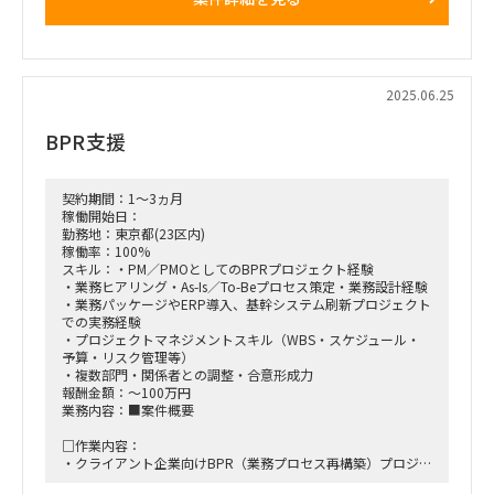
【具体的な業務】
経理、人事・労務、採用、総務などバックオフィスに関して、
いずれかの領域のAIを活用したシステム導入を支援いただきた
い。
2025.06.25
BPR支援
契約期間：1～3ヵ月
稼働開始日：
勤務地：東京都(23区内)
稼働率：100%
スキル：・PM／PMOとしてのBPRプロジェクト経験
・業務ヒアリング・As-Is／To-Beプロセス策定・業務設計経験
・業務パッケージやERP導入、基幹システム刷新プロジェクト
での実務経験
・プロジェクトマネジメントスキル（WBS・スケジュール・
予算・リスク管理等）
・複数部門・関係者との調整・合意形成力
報酬金額：～100万円
業務内容：■案件概要
□作業内容：
・クライアント企業向けBPR（業務プロセス再構築）プロジェ
クトの企画・推進