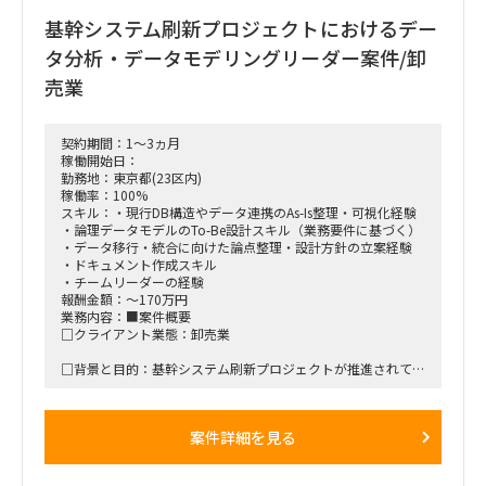
し、将来のビジネス展開に繋がるような技術の導入も検討。
基幹システム刷新プロジェクトにおけるデー
プロジェクトは 9 月に要件定義を終え、10 月から開発に入
り、来年末から再来年の年始にかけて新システムへの切り替え
タ分析・データモデリングリーダー案件/卸
を予定している。要件定義後は開発フェーズの管理も担うた
め、長期的なサポートが可能な人材。
売業
まずは現状（業務フローやシステム）と新システムの方向性を
理解し、抜け漏れがないかチェックすることから始めてもらう
予定。
契約期間：1～3ヵ月
体制としては4名体制で、議論などは元請PMが主導される、と
稼働開始日：
のことです。
勤務地：東京都(23区内)
■働き方/勤務場所：基本リモートでの作業。ただ、現場での
稼働率：100%
参加も応相談
スキル：・現行DB構造やデータ連携のAs-Is整理・可視化経験
・論理データモデルのTo-Be設計スキル（業務要件に基づく）
・データ移行・統合に向けた論点整理・設計方針の立案経験
・ドキュメント作成スキル
・チームリーダーの経験
報酬金額：～170万円
業務内容：■案件概要
□クライアント業態：卸売業
□背景と目的：基幹システム刷新プロジェクトが推進されてい
る
□プロジェクト概要：基幹システム刷新プロジェクト
案件詳細を見る
□作業内容：現行データベースの分析・データモデリングを実
施し、刷新後のデータ移行までをリーダーとして担当