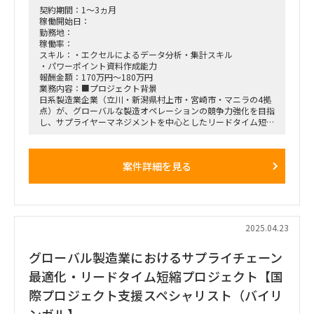
■英語スキル:
契約期間：1～3ヵ月
不要
稼働開始日：
勤務地：
稼働率：
スキル：・エクセルによるデータ分析・集計スキル
・パワーポイント資料作成能力
報酬金額：170万円～180万円
業務内容：■プロジェクト背景
日系製造業企業（立川・新潟県村上市・宮崎市・マニラの4拠
点）が、グローバルな製造オペレーションの競争力強化を目指
し、サプライヤーマネジメントを中心としたリードタイム短
縮、製造キャパシティ拡大、拠点統廃合による効率化に取り組
むプロジェクトを立ち上げました。
案件詳細を見る
■プロジェクト概要
期間: 2024年4月末/5月初旬から12週間
目的:
サプライヤーマネジメントの最適化によるリードタイム短縮
製造キャパシティの拡大
拠点統廃合による効率向上
2025.04.23
■勤務地:
グローバル製造業におけるサプライチェーン
日本国内拠点（ハイブリッドワーク可）
■期間:
最適化・リードタイム短縮プロジェクト【国
最大12週間（プロジェクト進捗に応じて継続判断）
際プロジェクト支援スペシャリスト（バイリ
ンガル】