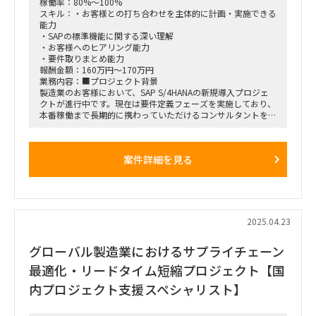
稼働率：80%～100%
スキル：・お客様との打ち合わせを主体的に計画・実施できる
能力
・SAPの標準機能に関する深い理解
・お客様へのヒアリング能力
・要件取りまとめ能力
報酬金額：160万円～170万円
業務内容：■プロジェクト背景
製造業のお客様において、SAP S/4HANAの新規導入プロジェ
クトが進行中です。現在は要件定義フェーズを実施しており、
本番稼働まで長期的に携わっていただけるコンサルタントを募
集しています。
■プロジェクト概要
案件詳細を見る
期間: 即日〜2026年7月（本番稼働まで）
フェーズ: 要件定義フェーズ実施中
目的: 製造業におけるSAP S/4HANAの新規導入
■募集ポジション
SAP S/4HANAコンサルタント（PP/QM/SD領域）
2025.04.23
■期間
グローバル製造業におけるサプライチェーン
即日〜2026年7月（本番稼働）
最適化・リードタイム短縮プロジェクト【国
■勤務形態:
リモート＋オンサイトのハイブリッド勤務
内プロジェクト支援スペシャリスト】
オンサイト: 静岡への出張あり（週3日程度）