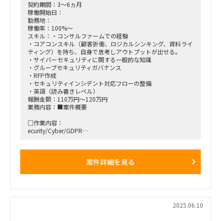
対応内容の可視化や見直し (随時)
2025年4月-9月 ：設計・構築・テスト
契約期間：3～6ヵ月
・ CWの管理(システム登録、PCとPhoto ID貸与、eLearningな
2025年10月-12月 ：運用テスト・教育
稼働開始日：
ど)
※すでにプロジェクトスタートしており、手続き完了次第の
勤務地：
・在庫を置くキャビネットの確保（月一回WREFに申請して延
参画希望
稼働率：100%～
長手配）
スキル：・コンサルファームでの経験
・モバイルサポートに聞くべきではない内容について相談をう
■作業工程
・コアコンスキル（顧客折衝、ロジカルシンキング、資料ライ
けて判断(たとえばiPad/iPhone上でおきたMS Officeなどのア
作業工程全般を通してのベンダーコントロール、主管部門調整
ティング）を持ち、自身で思考しアウトプットが出せる。
プリケーションの問題。対象外なのでServiceDeskを案内する
・サイバーセキュリティに関する一般的な知識
よう指示するだけ。（月1回程度）)
■勤務地情報
・グループセキュリティガバナンス
大阪府中之島駅 徒歩5分
・RFP作成
■稼働率：100%
■働き方リモート可 週1~2在宅可能
・セキュリティインシデント対応フローの整備
■その他 元請との直契約となります。
・英語（読み書きレベル）
■働き方：クライアントオフィス（港区）&テレワーク ※必
報酬金額：110万円～120万円
要に応じて出社（そこまで出社することはないと想定していま
業務内容：■案件概要
す。
□作業内容：
■稼働想定時期：即日(7/1でも可)～2025年12月末※以降も継
ecurity/Cyber/GDPR
続する想定（長期参画いただける方でお願いいたします）
・クライアントのITセキュリティ規程について、他規程との整
合性・記載内容の不整合等を分析し、中長期的な課題（改定箇
■備考
所）を洗い出し、対応優先度を検討。
・業務改善タスクも含みますが、業務運用支援がメインとなり
案件詳細を見る
・インシデント対応強化に向けた、年次訓練の企画（訓練シナ
ますので、この前提で参画いただける方でお願いいたします
リオの作成等
■稼働率：100%
■働き方：原則リモート
2025.06.10
■稼働想定時期：2025/7/1～12/31※以降延長の可能性有