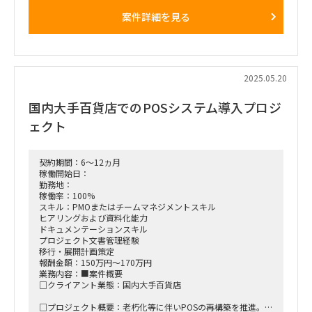
テム機能・業務フロー、販売会社との役割分担と連携の概要レ
・クライアントとの議論への参加
案件詳細を見る
ベル検討
・クライアントを巻き込んだ施策の実行推進
【ステークホルダーマネジメント支援】
・構築予定サービスのビジネススキーム精査
■体制：
・販売会社などステークホルダーとのコミュニケーションの
外資系戦略ファームと協業
支援（打合せ資料準備、議事メモ作成等）
・活動方針や進捗をマネジメント資料として作成
■期間：
2025.05.20
即日～中長期予定
（・この2か月の次の「要件定義フェーズ」2－3か月も継続支
国内大手百貨店でのPOSシステム導入プロジ
援必要性ある認識。その後の横断PMO支援は現時点不透明）
■出社の仕方について：
週3～5出社（勤務地：新橋）
ェクト
●想定体制
・元請側PJ責任者：元請シニアマネージャー（稼働率10-20%
ほど見込。過去にA社向けコンサル案件実施した人が担当）
・PJマネージャー：TBD 今回の募集枠（稼働率50-80%ほど想
契約期間：6～12ヵ月
定）
稼働開始日：
・元請コンサルタントA：稼働率100%
勤務地：
今回募集する方は、本PJ支援のPJマネージャーとして、PJ成功
稼働率：100%
に向けて主体的に推進いただきたいです。
スキル：PMOまたはチームマネジメントスキル
下に元請コンサルタントを付けるため、各種資料化／議事メモ
ヒアリングおよび資料化能力
等は元請コンサルタントが作業しますが、そのディレクショ
ドキュメンテーションスキル
ン・レビューなどのプロマネ仕事は発生します。
プロジェクト文書管理経験
移行・展開計画策定
●その他条件等
報酬金額：150万円～170万円
・契約期間：2025年7月頃～2か月 ※現在提案中であり詳
業務内容：■案件概要
細は今後調整。「要求整理フェーズ」2か月の次は「要件定義
□クライアント業態：国内大手百貨店
フェーズ」2－3か月も継続契約の見込み
・勤務場所：リモート勤務中心だが、週1でA社の客先出張あ
□プロジェクト概要：老朽化等に伴いPOSの再構築を推進。