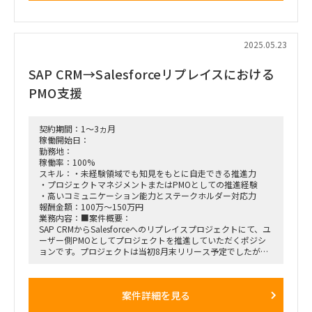
・現時点、A社にて新規の構築・提供を想定する対象は次の3
つ。
①保険商品比較サイト ⇒ 既に別ベンダーに相談しており、
元請からの提案対象外
2025.05.23
②保険商談関連ITシステム群（顧客・商談管理、予約、リモ
ート面談など、既存SaaS組合せ＋必要開発くらいイメージ）
SAP CRM→Salesforceリプレイスにおける
③問合せ対応サポートセンター機能
・②③の要件決め・業務フロー・運用マニュアル作成など支援
PMO支援
要請をいただいた形。
【背景補足】過去、A社の業務オペ部門向けに、元請が1年強
コンサル支援を行っていた。それもあり、本件相談いただいた
契約期間：1～3ヵ月
形。
稼働開始日：
・商流：A社 ⇔SIer⇒ 元請（A社はSIerの既存取引先）
勤務地：
稼働率：100%
●先方与件に対する、元請の見解（提案方針）：以下の形で提
スキル：・未経験領域でも知見をもとに自走できる推進力
案
・プロジェクトマネジメントまたはPMOとしての推進経験
・②③の要件定義の前段階の、要求定義から実施する。まず
・高いコミュニケーション能力とステークホルダー対応力
「要求整理フェーズ」2か月★
報酬金額：100万～150万円
・現状①②③案は、ビジネススキーム・課金は未検討もしく
業務内容：■案件概要：
は相当荒い状態。
SAP CRMからSalesforceへのリプレイスプロジェクトにて、ユ
この辺り検討にも踏み込む必要性が生じたら、柔軟に対応
ーザー側PMOとしてプロジェクトを推進していただくポジシ
する必要あり（但し、支援期間は延長する等、A社と調整する
ョンです。プロジェクトは当初8月末リリース予定でしたが、
方向）
遅延が発生しており、3チーム体制（3人×3チーム）に再構成
・その後「要件定義フェーズ」2－3か月（「システムに関す
して追加増員を実施中。すでに大手コンサルファーム出身の管
る要件（必要機能要件）とりまとめ＋業務要件とりまとめ」実
理者1名＋6名が参画済み
案件詳細を見る
施）
・システム機能要件の検討は、荒く機能検討した上で、使い
■想定業務：