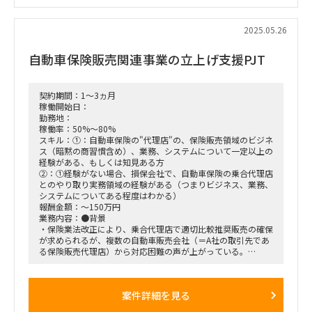
■働き方/勤務場所：大崎常駐(週2～3でも交渉可)
2025.05.26
自動車保険販売関連事業の立上げ支援PJT
契約期間：1～3ヵ月
稼働開始日：
勤務地：
稼働率：50%～80%
スキル：①：自動車保険の"代理店"の、保険販売領域のビジネ
ス（暗黙の商習慣含め）、業務、システムについて一定以上の
経験がある、もしくは知見ある方
②：①経験がない場合、損保会社で、自動車保険の乗合代理店
とのやり取り実務領域の経験がある（つまりビジネス、業務、
システムについてある程度はわかる）
報酬金額：～150万円
業務内容：●背景
・保険業法改正により、乗合代理店で適切比較推奨販売の確保
が求められるが、複数の自動車販売会社（＝A社の取引先であ
る保険販売代理店）から対応困難の声が上がっている。
・その状況に対し、自動車販売会社／販売店向けに「保険比較
推奨サイト＆販売サポートセンター機能」構築をA社が構想・
検討中。
案件詳細を見る
・A社での本件主管部署：事業部側。主な関連部署：業務オペ
部門、IT部門