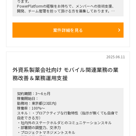
ります。
PowerPlatformの経験をお持ちで、メンバーへの技術支援、
開発、チーム管理を担って頂ける方を募集しております。
【勤務場所】基本リモート(ただし、週に数回、神奈川県にて
訪問打ち合わせ予定）
案件詳細を見る
2025.06.11
外資系製薬会社向け モバイル関連業務の業
務改善＆業務運用支援
契約期間：3～6ヵ月
稼働開始日：
勤務地：東京都(23区内)
稼働率：100%～
スキル：・プロアクティブな行動特性（指示が無くても自身で
自走できる方）
・社内外のステークホルダとのコミュニケーションスキル
・部署間の調整力、交渉力
・プロジェクトマネジメントスキル