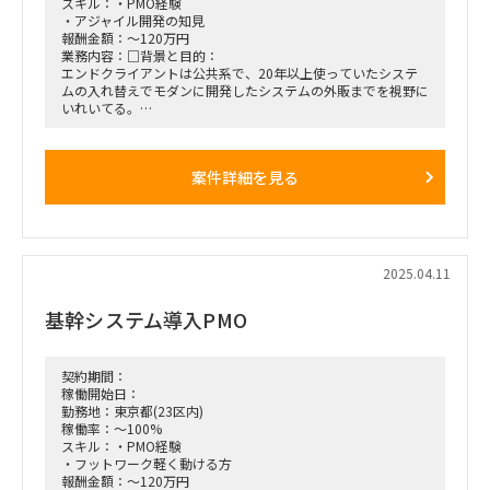
スキル：・PMO経験
・アジャイル開発の知見
報酬金額：～120万円
業務内容：□背景と目的：
エンドクライアントは公共系で、20年以上使っていたシステ
ムの入れ替えでモダンに開発したシステムの外販までを視野に
いれいてる。
スクラッチで開発した新基幹システムを導入しようとしている
のですが
業務要件やシステム要件をまとめるビジネスアナリストとして
案件詳細を見る
の動きと課題や進捗を管理するPMO的な動きを期待しており
ます。
開発手法はアジャイルになります。
体制としては4名体制で、ビジネス要件をまとめたり、会議な
どでは議事録をとってもらいますが、議論などは元請PMが主
導される、とのことです。
2025.04.11
■働き方/勤務場所：基本リモートでの作業。ただ、現場での
参加も応相談
基幹システム導入PMO
契約期間：
稼働開始日：
勤務地：東京都(23区内)
稼働率：～100%
スキル：・PMO経験
・フットワーク軽く動ける方
報酬金額：～120万円