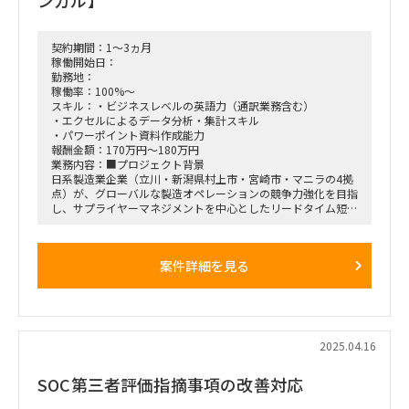
契約期間：1～3ヵ月
稼働開始日：
勤務地：
稼働率：100%～
スキル：・ビジネスレベルの英語力（通訳業務含む）
・エクセルによるデータ分析・集計スキル
・パワーポイント資料作成能力
報酬金額：170万円～180万円
業務内容：■プロジェクト背景
日系製造業企業（立川・新潟県村上市・宮崎市・マニラの4拠
点）が、グローバルな製造オペレーションの競争力強化を目指
し、サプライヤーマネジメントを中心としたリードタイム短
縮、製造キャパシティ拡大、拠点統廃合による効率化に取り組
むプロジェクトを立ち上げました。
案件詳細を見る
■プロジェクト概要
期間: 2024年4月末/5月初旬から12週間
目的:
サプライヤーマネジメントの最適化によるリードタイム短縮
製造キャパシティの拡大
拠点統廃合による効率向上
2025.04.16
■勤務地:
SOC第三者評価指摘事項の改善対応
初期3-4週間は日本国内拠点(ハイブリット)、5週目以降はフィ
リピン