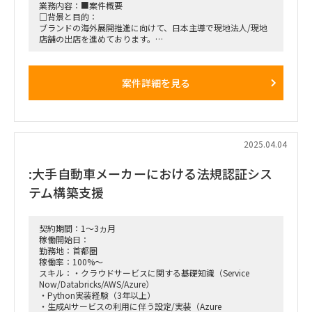
業務内容：■案件概要
□背景と目的：
ブランドの海外展開推進に向けて、日本主導で現地法人/現地
店舗の出店を進めております。
製品の既存サプライチェーンとしては、ベトナム、バングラデ
シュからの調達が多く
日本経由で海外へ出荷しているものの、直接現地へ出荷する等
案件詳細を見る
で効率をあげようとしているため、
その業務をご支援いただける方を探しております。
■働き方/勤務場所：ハイブリッド/外苑前,表参道
2025.04.04
:大手自動車メーカーにおける法規認証シス
テム構築支援
契約期間：1～3ヵ月
稼働開始日：
勤務地：首都圏
稼働率：100%～
スキル：・クラウドサービスに関する基礎知識（Service
Now/Databricks/AWS/Azure）
・Python実装経験（3年以上）
・生成AIサービスの利用に伴う設定/実装（Azure