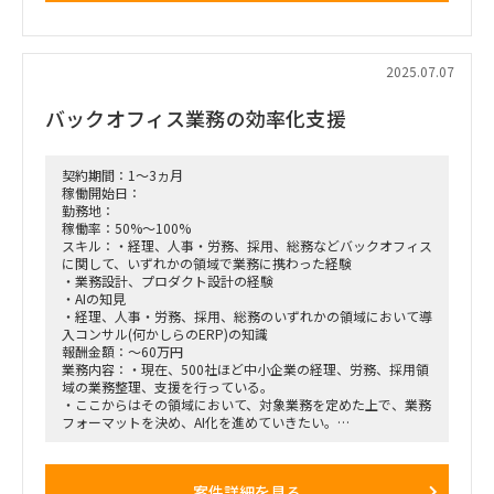
有
■募集人数：1人
2025.07.07
■面談回数：1～2回
バックオフィス業務の効率化支援
■備考 出張経費は実費精算とさせて頂きます
契約期間：1～3ヵ月
稼働開始日：
勤務地：
稼働率：50%～100%
スキル：・経理、人事・労務、採用、総務などバックオフィス
に関して、いずれかの領域で業務に携わった経験
・業務設計、プロダクト設計の経験
・AIの知見
・経理、人事・労務、採用、総務のいずれかの領域において導
入コンサル(何かしらのERP)の知識
報酬金額：～60万円
業務内容：・現在、500社ほど中小企業の経理、労務、採用領
域の業務整理、支援を行っている。
・ここからはその領域において、対象業務を定めた上で、業務
フォーマットを決め、AI化を進めていきたい。
・その為、AIエージェント事業を立ち上げたい。(業務特定〜
要件定義まで、できれば開発PMも)
・案件の半分くらいは業務内容の資料化などできている。半分
案件詳細を見る
はぐちゃぐちゃ。