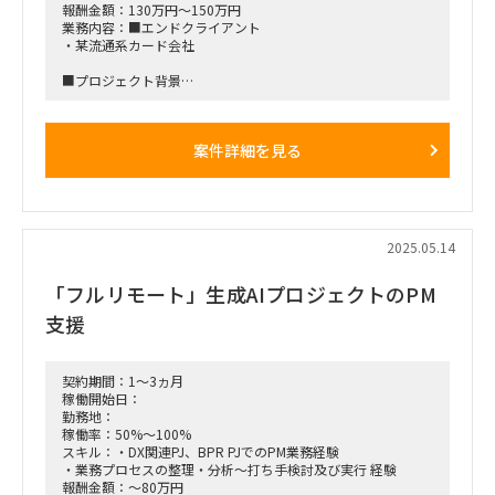
（予定、以降継続）
報酬金額：130万円～150万円
業務内容：■エンドクライアント
■稼働率：100％（調整可）
・某流通系カード会社
■働き方/勤務場所：オンサイト・リモートの組合せ オンサ
■プロジェクト背景
イトの場合は木場、または高槻（大阪）
・現在、プロセシング業務における戦略的人員再配置およびコ
スト削減を目的とした構造改革が検討されています。
■募集人数：2～3人
・目安として、800名→400名への人員削減が想定されていま
案件詳細を見る
す。
・クライアントからは個別領域ごとのRFPを受領しているもの
の、単発型では価格競争になりやすく、
T社としてはBPR・BPOを包括的に支援するJV化等を視野
に、付加価値のある提案を目指している状況です。
・その第一フェーズとして、現状調査（アセスメント）を起点
2025.05.14
に構造改革の方向性を提言する進め方が検討されています。
「フルリモート」生成AIプロジェクトのPM
■スケジュール感
・5月下旬〜6月上旬の開始想定
支援
・期間：2〜3か月程度
■稼働率：100％
契約期間：1～3ヵ月
■働き方：リモート・都内出社のハイブリッド（相談可能で
稼働開始日：
す）
勤務地：
稼働率：50%～100%
スキル：・DX関連PJ、BPR PJでのPM業務経験
・業務プロセスの整理・分析～打ち手検討及び実行 経験
報酬金額：～80万円