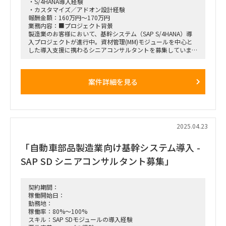
・S/4HANA導入経験
・カスタマイズ／アドオン設計経験
報酬金額：160万円～170万円
業務内容：■プロジェクト背景
製造業のお客様において、基幹システム（SAP S/4HANA）導
入プロジェクトが進行中。資材管理(MM)モジュールを中心と
した導入支援に携わるシニアコンサルタントを募集していま
す。
■プロジェクト概要
案件詳細を見る
期間: 即日〜
目的: 製造業における基幹システム（SAP S/4HANA）の導入
フェーズ: 要件定義フェーズから参画
■募集ポジション
SAP MMシニアコンサルタント
2025.04.23
■期間
「自動車部品製造業向け基幹システム導入 -
即日〜2026年7月（本番稼働）
SAP SD シニアコンサルタント募集」
■勤務形態:
顧客先（関西 神戸）週3回程度、リモート勤務併用可
■英語スキル:
契約期間：
不要
稼働開始日：
勤務地：
稼働率：80%～100%
スキル：SAP SDモジュールの導入経験