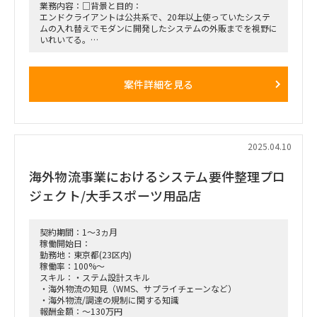
業務内容：□背景と目的：
エンドクライアントは公共系で、20年以上使っていたシステ
ムの入れ替えでモダンに開発したシステムの外販までを視野に
いれいてる。
スクラッチで開発した新基幹システムを導入しようとしている
のですが
業務要件やシステム要件をまとめつつ、課題や進捗を管理する
案件詳細を見る
PMO的に動いていただける方を
探している、という案件になります。スクラッチで基幹システ
ムを導入しようとしているのですが
業務要件やシステム要件をまとめつつ、課題や進捗を管理する
PMO的に動いていただける方を
探している、という案件になります。
2025.04.10
体制としては4名体制で、会議などは議事録をとってもらい、
議論などは元請PMが主導される、とのことです。
海外物流事業におけるシステム要件整理プロ
□作業内容：PMOおよび各種検討支援（業務、システム）
■働き方/勤務場所：基本リモートでの作業。ただ、現場での
ジェクト/大手スポーツ用品店
参加も応相談
契約期間：1～3ヵ月
稼働開始日：
勤務地：東京都(23区内)
稼働率：100%～
スキル：・ステム設計スキル
・海外物流の知見（WMS、サプライチェーンなど）
・海外物流/調達の規制に関する知識
報酬金額：～130万円